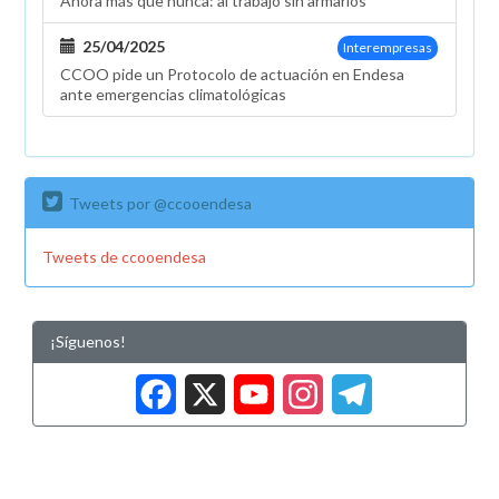
Ahora más que nunca: al trabajo sin armarios
25/04/2025
Interempresas
CCOO pide un Protocolo de actuación en Endesa
ante emergencias climatológicas
Tweets por @ccooendesa
Tweets de ccooendesa
¡Síguenos!
Facebook
X
YouTub
Insta
Tele