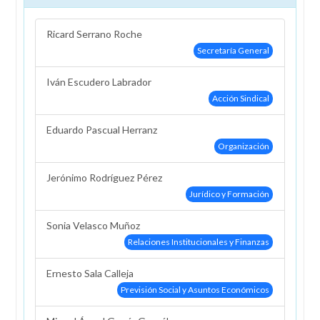
Ricard Serrano Roche
Secretaría General
Iván Escudero Labrador
Acción Sindical
Eduardo Pascual Herranz
Organización
Jerónimo Rodríguez Pérez
Jurídico y Formación
Sonia Velasco Muñoz
Relaciones Institucionales y Finanzas
Ernesto Sala Calleja
Previsión Social y Asuntos Económicos