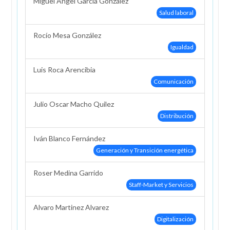
Miguel Ángel García González
Salud laboral
Rocío Mesa González
Igualdad
Luis Roca Arencibia
Comunicación
Julio Oscar Macho Quilez
Distribución
Iván Blanco Fernández
Generación y Transición energética
Roser Medina Garrido
Staff-Market y Servicios
Alvaro Martinez Alvarez
Digitalización