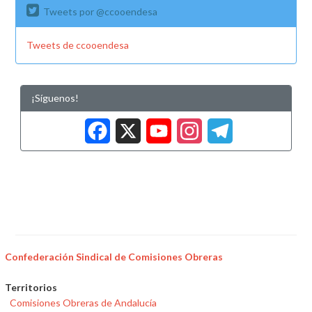
Tweets por @ccooendesa
Tweets de ccooendesa
¡Síguenos!
Facebook
X
YouTub
Insta
Tele
Confederación Sindical de Comisiones Obreras
Territorios
Comisiones Obreras de Andalucía