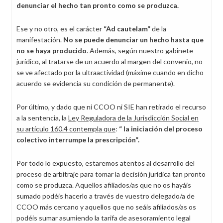
denunciar el hecho tan pronto como se produzca.
Ese y no otro, es el carácter
“Ad cautelam”
de la
manifestación.
No se puede denunciar un hecho hasta que
no se haya producido
. Además, según nuestro gabinete
jurídico, al tratarse de un acuerdo al margen del convenio, no
se ve afectado por la ultraactividad (máxime cuando en dicho
acuerdo se evidencia su condición de permanente).
Por último, y dado que ni CCOO ni SIE han retirado el recurso
a la sentencia, la
Ley Reguladora de la Jurisdicción Social en
su artículo 160.4 contempla que
:
“ la iniciación del proceso
colectivo interrumpe la prescripción”.
Por todo lo expuesto, estaremos atentos al desarrollo del
proceso de arbitraje para tomar la decisión jurídica tan pronto
como se produzca. Aquellos afiliados/as que no os hayáis
sumado podéis hacerlo a través de vuestro delegado/a de
CCOO más cercano y aquellos que no seáis afiliados/as os
podéis sumar asumiendo la tarifa de asesoramiento legal