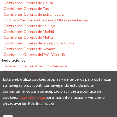
Comisiones Obreras de Ceuta
Comisiones Obreras de Euskadi
Comisiones Obreras de Extremadura
Sindicato Nacional de Comisións Obreiras de Galicia
Comisiones Obreras de La Rioja
Comisiones Obreras de Madrid
Comisiones Obreras de Melilla
Comisiones Obreras de la Región de Murcia
Comisiones Obreras de Navarra
Comissions Obreres del País Valencià
Federaciones
Federación de Construcción y Servicios
Federación de Enseñanza
Federación de Industria
Esta web utiliza cookies propias y de terceros para optimizar
Federación de Pensionistas y Jubilados
su navegación. Si continúa navegando está dando su
Federación de Sanidad y Sectores Sociosanitarios
consentimiento para su aceptación y nuestra política de
Federación de Servicios a la Ciudadanía
cookies,
haga click aqui
para más información y ver cómo
Federación de Servicios
desactivarlas.
Más Información