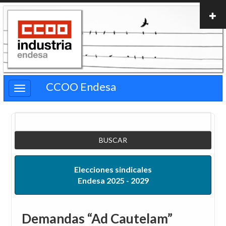
Pasar
al
contenido
principal
CCOO Endesa
Buscar
Elecciones sindicales
Endesa 2025 - 2029
Demandas “Ad Cautelam”