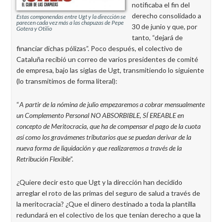
notificaba el fin del
derecho consolidado a
Estas componendas entre Ugt y la dirección se
parecen cada vez más a las chapuzas de Pepe
30 de junio y que, por
Gotera y Otilio
tanto, “dejará de
financiar dichas pólizas”. Poco después, el colectivo de
Cataluña recibió un correo de varios presidentes de comité
de empresa, bajo las siglas de Ugt, transmitiendo lo siguiente
(lo transmitimos de forma literal):
“
A partir de la nómina de julio empezaremos a cobrar mensualmente
un Complemento Personal NO ABSORBIBLE, SÍ EREABLE en
concepto de Meritocracia, que ha de compensar el pago de la cuota
así como los gravámenes tributarios que se puedan derivar de la
nueva forma de liquidación y que realizaremos a través de la
Retribución Flexible
”.
¿Quiere decir esto que Ugt y la dirección han decidido
arreglar el roto de las primas del seguro de salud a través de
la meritocracia? ¿Que el dinero destinado a toda la plantilla
redundará en el colectivo de los que tenían derecho a que la