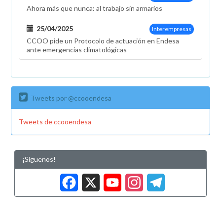
Ahora más que nunca: al trabajo sin armarios
25/04/2025
Interempresas
CCOO pide un Protocolo de actuación en Endesa
ante emergencias climatológicas
Tweets por @ccooendesa
Tweets de ccooendesa
¡Síguenos!
Facebook
X
YouTub
Insta
Tele