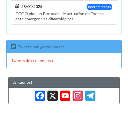
25/04/2025
Interempresas
CCOO pide un Protocolo de actuación en Endesa
ante emergencias climatológicas
Tweets por @ccooendesa
Tweets de ccooendesa
¡Síguenos!
Facebook
X
YouTub
Insta
Tele