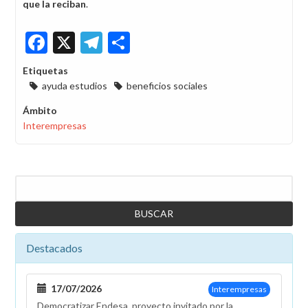
que la reciban
.
Facebook
X
Telegram
Share
Etiquetas
ayuda estudios
beneficios sociales
Ámbito
Interempresas
Buscar
Destacados
17/07/2026
Interempresas
Democratizar Endesa, proyecto invitado por la