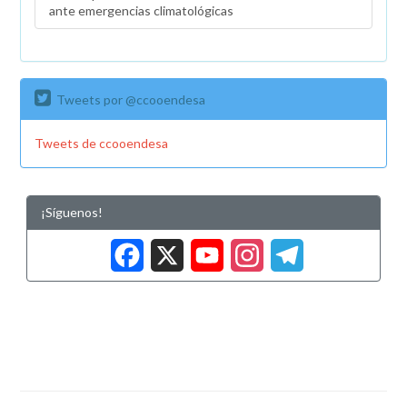
ante emergencias climatológicas
Tweets por @ccooendesa
Tweets de ccooendesa
¡Síguenos!
Facebook
X
YouTub
Insta
Tele