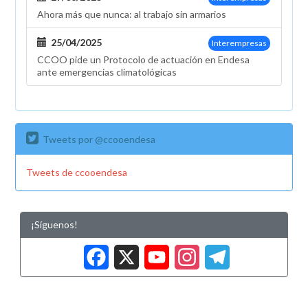
Ahora más que nunca: al trabajo sin armarios
25/04/2025
Interempresas
CCOO pide un Protocolo de actuación en Endesa
ante emergencias climatológicas
Tweets por @ccooendesa
Tweets de ccooendesa
¡Síguenos!
Facebook
X
YouTub
Insta
Tele