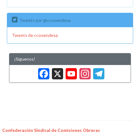
Tweets por @ccooendesa
Tweets de ccooendesa
¡Síguenos!
Facebook
X
YouTub
Insta
Tele
Confederación Sindical de Comisiones Obreras