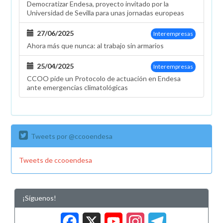
Democratizar Endesa, proyecto invitado por la
Universidad de Sevilla para unas jornadas europeas
27/06/2025
Interempresas
Ahora más que nunca: al trabajo sin armarios
25/04/2025
Interempresas
CCOO pide un Protocolo de actuación en Endesa
ante emergencias climatológicas
Tweets por @ccooendesa
Tweets de ccooendesa
¡Síguenos!
Facebook
X
YouTub
Insta
Tele