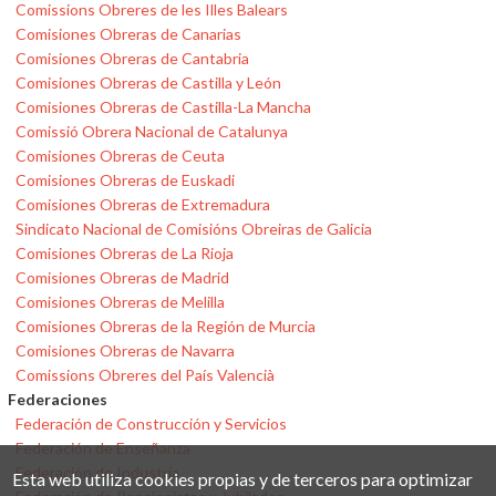
Comissions Obreres de les Illes Balears
Comisiones Obreras de Canarias
Comisiones Obreras de Cantabria
Comisiones Obreras de Castilla y León
Comisiones Obreras de Castilla-La Mancha
Comissió Obrera Nacional de Catalunya
Comisiones Obreras de Ceuta
Comisiones Obreras de Euskadi
Comisiones Obreras de Extremadura
Sindicato Nacional de Comisións Obreiras de Galicia
Comisiones Obreras de La Rioja
Comisiones Obreras de Madrid
Comisiones Obreras de Melilla
Comisiones Obreras de la Región de Murcia
Comisiones Obreras de Navarra
Comissions Obreres del País Valencià
Federaciones
Federación de Construcción y Servicios
Federación de Enseñanza
Federación de Industria
Esta web utiliza cookies propias y de terceros para optimizar