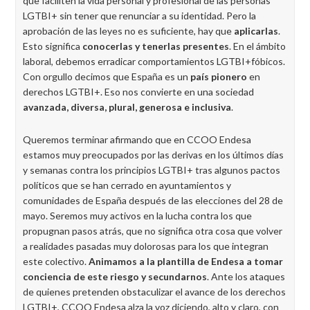
que faciliten la vida personal y profesional de las personas
LGTBI+ sin tener que renunciar a su identidad. Pero la
aprobación de las leyes no es suficiente, hay que
aplicarlas
.
Esto significa
conocerlas y tenerlas presentes
. En el ámbito
laboral, debemos erradicar comportamientos LGTBI+fóbicos.
Con orgullo decimos que España es un
país pionero
en
derechos LGTBI+. Eso nos convierte en una sociedad
avanzada, diversa, plural, generosa e inclusiva
.
Queremos terminar afirmando que en CCOO Endesa
estamos muy preocupados por las derivas en los últimos días
y semanas contra los principios LGTBI+ tras algunos pactos
políticos que se han cerrado en ayuntamientos y
comunidades de España después de las elecciones del 28 de
mayo. Seremos muy activos en la lucha contra los que
propugnan pasos atrás, que no significa otra cosa que volver
a realidades pasadas muy dolorosas para los que integran
este colectivo.
Animamos a la plantilla de Endesa a tomar
conciencia de este riesgo y secundarnos
. Ante los ataques
de quienes pretenden obstaculizar el avance de los derechos
LGTBI+, CCOO Endesa alza la voz diciendo, alto y claro, con