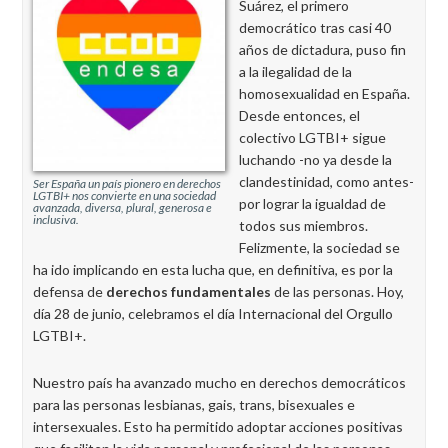
Suárez, el primero
democrático tras casi 40
años de dictadura, puso fin
a la ilegalidad de la
homosexualidad en España.
Desde entonces, el
colectivo LGTBI+ sigue
luchando -no ya desde la
clandestinidad, como antes-
Ser España un país pionero en derechos
LGTBI+ nos convierte en una sociedad
por lograr la igualdad de
avanzada, diversa, plural, generosa e
inclusiva.
todos sus miembros.
Felizmente, la sociedad se
ha ido implicando en esta lucha que, en definitiva, es por la
defensa de
derechos fundamentales
de las personas. Hoy,
día 28 de junio, celebramos el día Internacional del Orgullo
LGTBI+.
Nuestro país ha avanzado mucho en derechos democráticos
para las personas lesbianas, gais, trans, bisexuales e
intersexuales. Esto ha permitido adoptar acciones positivas