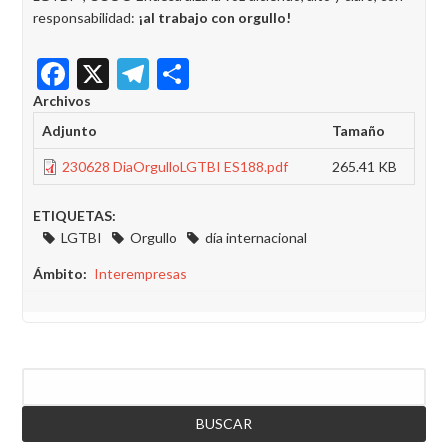
responsabilidad:
¡al trabajo con orgullo!
Facebook
X
Telegram
Share
Archivos
Adjunto
Tamaño
230628 DiaOrgulloLGTBI ES188.pdf
265.41 KB
ETIQUETAS:
LGTBI
Orgullo
día internacional
Ámbito
Interempresas
Buscar