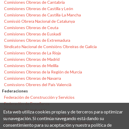
Comisiones Obreras de Cantabria
Comisiones Obreras de Castilla y León
Comisiones Obreras de Castilla-La Mancha
Comissió Obrera Nacional de Catalunya
Comisiones Obreras de Ceuta
Comisiones Obreras de Euskadi
Comisiones Obreras de Extremadura
Sindicato Nacional de Comisións Obreiras de Galicia
Comisiones Obreras de La Rioja
Comisiones Obreras de Madrid
Comisiones Obreras de Melilla
Comisiones Obreras de la Región de Murcia
Comisiones Obreras de Navarra
Comissions Obreres del País Valencià
Federaciones
Federación de Construcción y Servicios
Federación de Enseñanza
Federación de Industria
Esta web utiliza cookies propias y de terceros para optimizar
Federación de Pensionistas y Jubilados
su navegación. Si continúa navegando está dando su
Federación de Sanidad y Sectores Sociosanitarios
consentimiento para su aceptación y nuestra política de
Federación de Servicios a la Ciudadanía