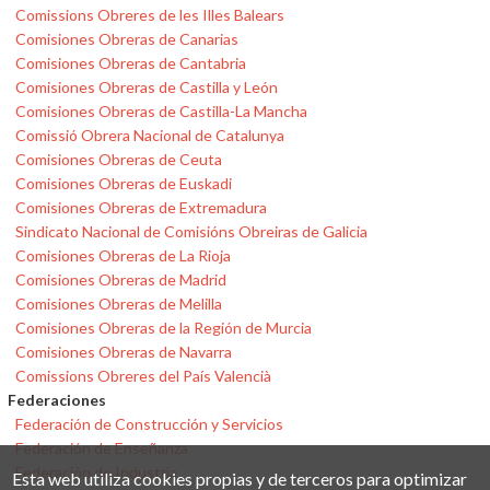
Comissions Obreres de les Illes Balears
Comisiones Obreras de Canarias
Comisiones Obreras de Cantabria
Comisiones Obreras de Castilla y León
Comisiones Obreras de Castilla-La Mancha
Comissió Obrera Nacional de Catalunya
Comisiones Obreras de Ceuta
Comisiones Obreras de Euskadi
Comisiones Obreras de Extremadura
Sindicato Nacional de Comisións Obreiras de Galicia
Comisiones Obreras de La Rioja
Comisiones Obreras de Madrid
Comisiones Obreras de Melilla
Comisiones Obreras de la Región de Murcia
Comisiones Obreras de Navarra
Comissions Obreres del País Valencià
Federaciones
Federación de Construcción y Servicios
Federación de Enseñanza
Federación de Industria
Esta web utiliza cookies propias y de terceros para optimizar