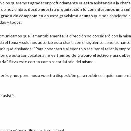
vo os queremos agradecer profundamente vuestra asistencia a la charla
3 de noviembre,
desde nuestra organización lo consideramos una señ
o grado de compromiso en este gravísimo asunto
que nos concierne 
das y todos.
omunicamos que, lamentablemente, la dirección no consideró con la mis
a el tema y solo nos autorizó esta charla con el siguiente condicionante
a que enviamos: “Para conectarte al evento o realizar el taller la empre
ción de esta convocatoria
no es tiempo de trabajo efectivo y así deber
nada
”. Sirva este correo como recordatorio del mismo.
terés y nos ponemos a vuestra disposición para recibir cualquier comenta
 asistir.
ncia de género
día internacional