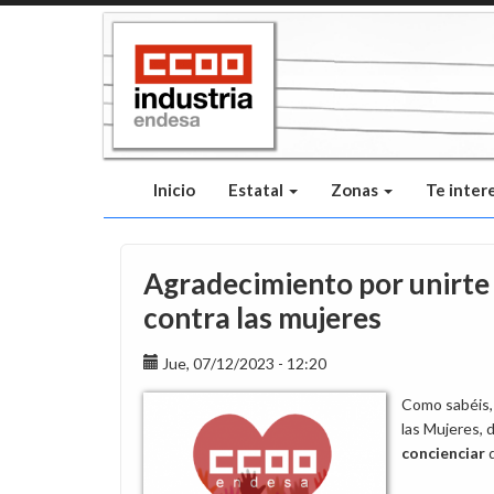
Pasar
al
contenido
principal
Inicio
Estatal
Zonas
Te inter
Agradecimiento por unirte a
contra las mujeres
Jue, 07/12/2023 - 12:20
Como sabéis, 
las Mujeres,
concienciar