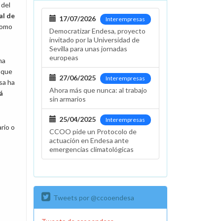
 del
al de
17/07/2026
Interempresas
como
Democratizar Endesa, proyecto
invitado por la Universidad de
Sevilla para unas jornadas
europeas
ma
 que
27/06/2025
Interempresas
sa ha
Ahora más que nunca: al trabajo
á
sin armarios
25/04/2025
Interempresas
rio o
CCOO pide un Protocolo de
actuación en Endesa ante
emergencias climatológicas
Tweets por @ccooendesa