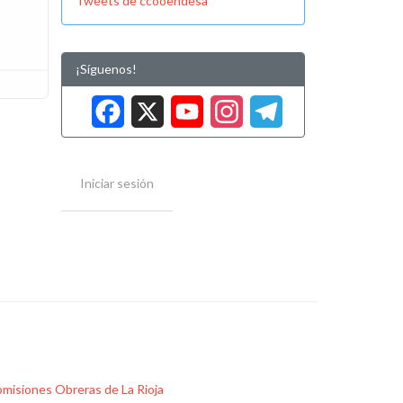
Tweets de ccooendesa
¡Síguenos!
Facebook
X
YouTube
Instag
Tele
Iniciar sesión
misiones Obreras de La Rioja