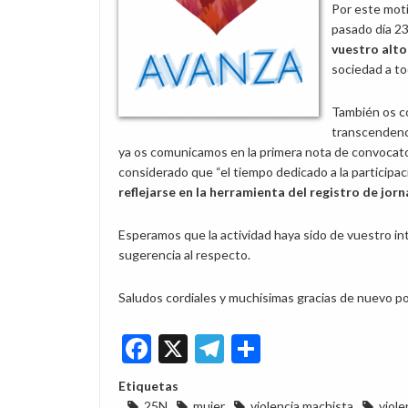
Por este moti
pasado día 2
vuestro alt
sociedad a to
También os c
transcendenci
ya os comunicamos en la primera nota de convocatori
considerado que “el tiempo dedicado a la participa
reflejarse en la herramienta del registro de jor
Esperamos que la actividad haya sido de vuestro in
sugerencia al respecto.
Saludos cordiales y muchísimas gracias de nuevo por
Facebook
X
Telegram
Share
Etiquetas
25N
mujer
violencia machista
viole