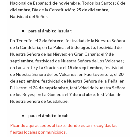
Nacional de España;
1 de noviembre
, Todos los Santos;
6 de
diciembre
, Día de la Constitución;
25 de diciembre
,
Natividad del Señor.
para el
ámbito insular
:
En Tenerife: el
2 de febrero
, festividad de la Nuestra Señora
de la Candelaria; en La Palma: el
5 de agosto
, festividad de
Nuestra Señora de las Nieves; en Gran Canaria: el
9 de
septiembre
, festividad de Nuestra Señora de Los Volcanes;
en Lanzarote y La Graciosa: el
15 de septiembre
, festividad
de Nuestra Señora de los Volcanes; en Fuerteventura, el
20
de septiembre
, festividad de Nuestra Señora de la Peña; en
El Hierro: el
24 de septiembre
, festividad de Nuestra Señora
de los Reyes; en La Gomera: el
7 de octubre
, festividad de
Nuestra Señora de Guadalupe.
para el
ámbito local
:
Picando aquí accedes al texto donde están recogidas las
fiestas locales por municipios
.