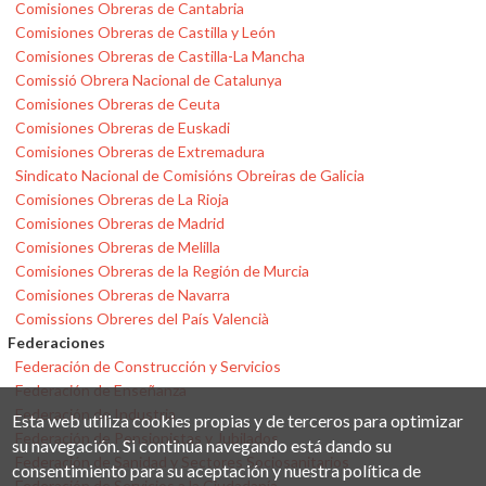
Comisiones Obreras de Cantabria
Comisiones Obreras de Castilla y León
Comisiones Obreras de Castilla-La Mancha
Comissió Obrera Nacional de Catalunya
Comisiones Obreras de Ceuta
Comisiones Obreras de Euskadi
Comisiones Obreras de Extremadura
Sindicato Nacional de Comisións Obreiras de Galicia
Comisiones Obreras de La Rioja
Comisiones Obreras de Madrid
Comisiones Obreras de Melilla
Comisiones Obreras de la Región de Murcia
Comisiones Obreras de Navarra
Comissions Obreres del País Valencià
Federaciones
Federación de Construcción y Servicios
Federación de Enseñanza
Federación de Industria
Esta web utiliza cookies propias y de terceros para optimizar
Federación de Pensionistas y Jubilados
su navegación. Si continúa navegando está dando su
Federación de Sanidad y Sectores Sociosanitarios
consentimiento para su aceptación y nuestra política de
Federación de Servicios a la Ciudadanía