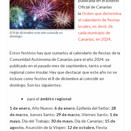
publicada en el Boletín
Oficial de Canarias
la
Orden que determina
el calendario de fiestas
locales, es decir, de
cada municipio de
El 8 de diciembre este año coincide en
domingo.
Canarias, en 2024
.
Estos festivos hay que sumarlos al calendario de fiestas de la
Comunidad Autónoma de Canarias para el año 2024, ya
publicado en el pasado mes de septiembre, tanto a nivel
regional como insular. Hay que destacar que este año no se
incluye como festivo el 8 de diciembre al coincidir en
domingo. Son los siguientes:
para el
ámbito regional
:
1 de enero,
Año Nuevo;
6 de enero
, Epifanía del Señor;
28
de marzo
, Jueves Santo;
29 de marzo
, Viernes Santo;
1 de
mayo
, Día del Trabajo;
30 de mayo
, Día de Canarias;
15 de
agosto
, Asunción de la Virgen;
12 de octubre
, Fiesta