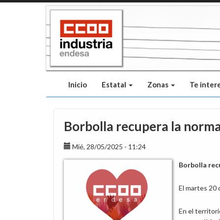
Pasar
al
contenido
principal
Inicio
Estatal
Zonas
Te inter
Borbolla recupera la norm
Mié, 28/05/2025 - 11:24
Borbolla re
El martes 20 
En el territo