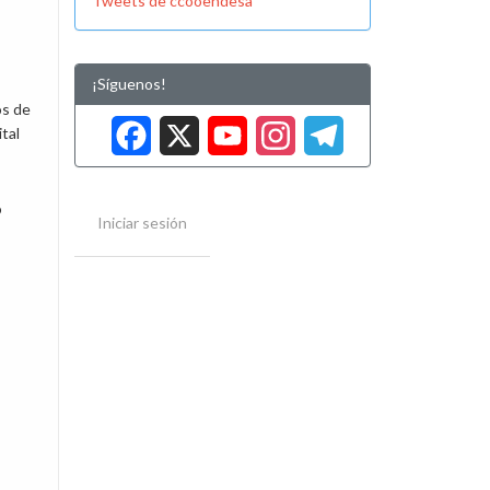
Tweets de ccooendesa
¡Síguenos!
Facebook
X
YouTube
Instag
Tele
os de
tal
o
Iniciar sesión