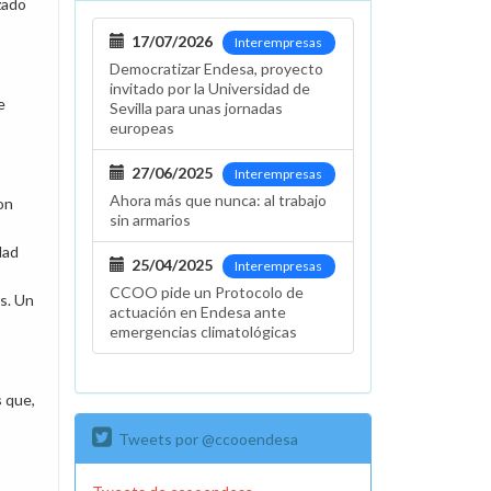
zado
17/07/2026
Interempresas
Democratizar Endesa, proyecto
invitado por la Universidad de
e
Sevilla para unas jornadas
europeas
27/06/2025
Interempresas
Ahora más que nunca: al trabajo
on
sin armarios
dad
25/04/2025
Interempresas
CCOO pide un Protocolo de
s. Un
actuación en Endesa ante
emergencias climatológicas
s
que,
Tweets por @ccooendesa