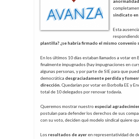
anormalidad
completament
sindicato en
Esta ausencia
respondiendo
plantilla? ¿se habría firmado el mismo convenio s
En los últimos 10 días estaban llamados a votar en 
finalmente impugnados (hay impugnaciones en curso
algunas personas, y por parte de SIE para que pued
democrática
desgraciadamente perdida y fomentad
dirección
. Quedarían por votar en Borbolla EE y 
total de 10 delegados por renovar todavía.
Queremos mostrar nuestro
especial agradecimie
postulan para defender los derechos de sus compañ
con su voto, deciden qué modelo sindical quiere qu
Los
resultados de ayer
en representatividad de d