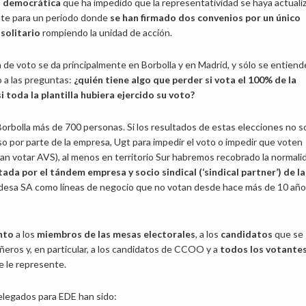
 democrática
que ha impedido que la representatividad se haya actuali
e para un periodo donde
se han firmado dos convenios por un único
 solitario
rompiendo la unidad de acción.
 de voto se da principalmente en Borbolla y en Madrid, y sólo se entiend
 a las preguntas:
¿quién tiene algo que perder si vota el 100% de la
i toda la plantilla hubiera ejercido su voto?
Borbolla más de 700 personas. Si los resultados de estas elecciones no s
 por parte de la empresa, Ugt para impedir el voto o impedir que voten
an votar AVS), al menos en territorio Sur habremos recobrado la normali
a por el tándem empresa y socio sindical (‘sindical partner’) de la
Endesa SA como líneas de negocio que no votan desde hace más de 10 año
nto
a los
miembros de las mesas electorales
, a los
candidatos
que se
eros y, en particular, a los candidatos de CCOO y a
todos los votante
e le represente.
elegados para EDE han sido: