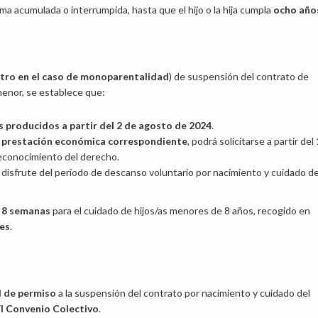
a acumulada o interrumpida, hasta que el hijo o la hija cumpla
ocho año
tro en el caso de monoparentalidad
) de suspensión del contrato de
menor, se establece que:
 producidos a partir del 2 de agosto de 2024
.
a
prestación económica correspondiente
, podrá solicitarse a partir del
reconocimiento del derecho.
 disfrute del periodo de descanso voluntario por nacimiento y cuidado d
e 8 semanas
para el cuidado de hijos/as menores de 8 años, recogido en
res
.
l de permiso
a la suspensión del contrato por nacimiento y cuidado del
VI Convenio Colectivo
.