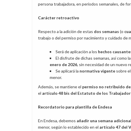
persona trabajadora, en períodos semanales, de form
Carácter retroactivo
Respecto a la adición de estas
dos semanas
(o
cua
trabajo o del permiso por nacimiento y cuidado de 
Será de aplicación a los
hechos causantes
El disfrute de dichas semanas, así como l
enero de 2026
, sin necesidad de un nuevo 
Se aplicará la
normativa vigente
sobre el
menor.
Además, se mantiene el
permiso no retribuido d
el
artículo 48 bis del Estatuto de los Trabajado
Recordatorio para plantilla de Endesa
En Endesa, debemos
añadir una semana adiciona
menor, según lo establecido en el
artículo 47 del 