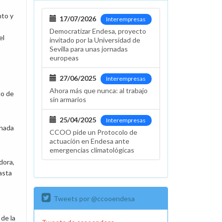
nto y
17/07/2026
Interempresas
Democratizar Endesa, proyecto
el
invitado por la Universidad de
Sevilla para unas jornadas
europeas
27/06/2025
Interempresas
Ahora más que nunca: al trabajo
do de
sin armarios
25/04/2025
Interempresas
rnada
CCOO pide un Protocolo de
actuación en Endesa ante
emergencias climatológicas
dora,
asta
Tweets por @ccooendesa
 de la