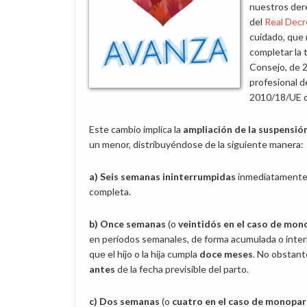
nuestros dere
del
Real Decre
cuidado, que 
completar la 
Consejo, de 20
profesional d
2010/18/UE d
Este cambio implica la
ampliación de la suspensió
un menor, distribuyéndose de la siguiente manera:
a)
Seis semanas ininterrumpidas
inmediatamente 
completa.
b)
Once semanas
(o
veintidós en el caso de mo
en períodos semanales, de forma acumulada o interru
que el hijo o la hija cumpla
doce meses
. No obstante
antes
de la fecha previsible del parto.
c)
Dos semanas
(o
cuatro en el caso de monopa