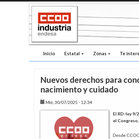
Pasar
al
contenido
principal
Inicio
Estatal
Zonas
Te inter
Nuevos derechos para conci
nacimiento y cuidado
Mié, 30/07/2025 - 12:34
El RD-ley 9/
el Congreso.
Desde CCOO E