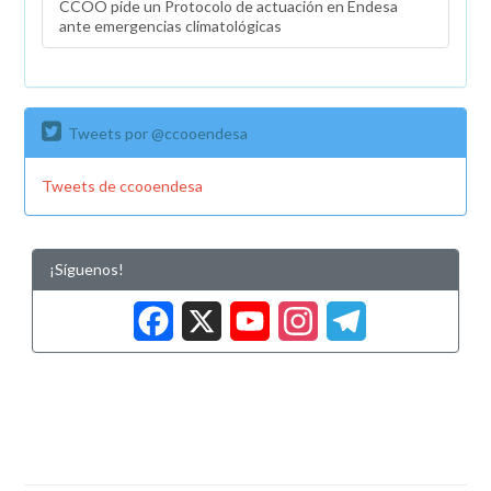
CCOO pide un Protocolo de actuación en Endesa
ante emergencias climatológicas
Tweets por @ccooendesa
Tweets de ccooendesa
¡Síguenos!
Facebook
X
YouTub
Insta
Tele