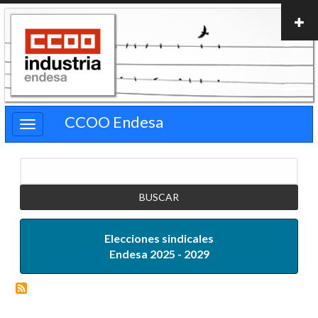
Pasar
al
contenido
principal
CCOO Endesa
Buscar
Elecciones sindicales
Endesa 2025 - 2029