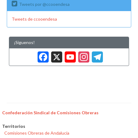
Tweets por @ccooendesa
Tweets de ccooendesa
¡Síguenos!
Facebook
X
YouTub
Insta
Tele
Confederación Sindical de Comisiones Obreras
Territorios
Comisiones Obreras de Andalucía