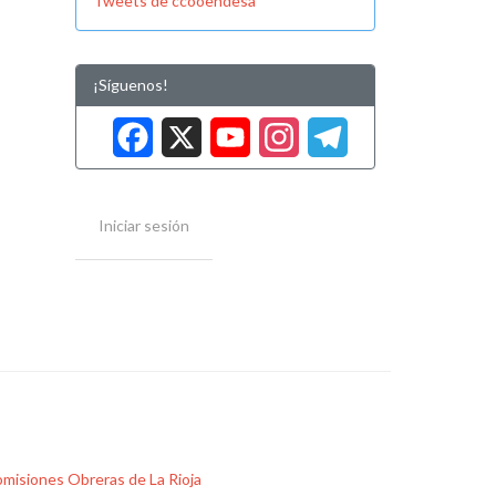
Tweets de ccooendesa
¡Síguenos!
Facebook
X
YouTube
Instag
Tele
Iniciar sesión
misiones Obreras de La Rioja