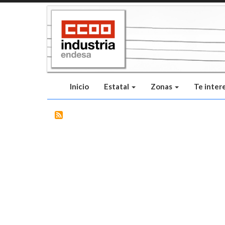
Pasar
al
contenido
principal
Inicio
Estatal
Zonas
Te inter