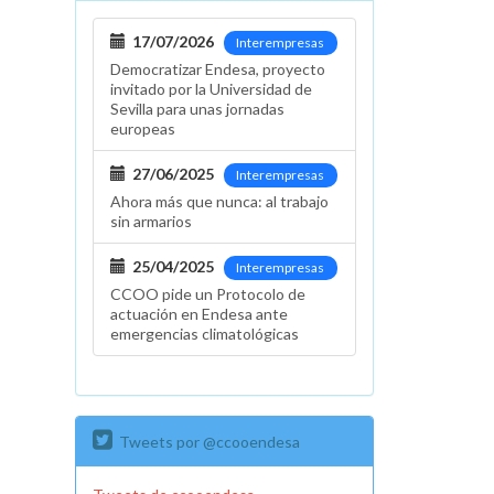
17/07/2026
Interempresas
Democratizar Endesa, proyecto
invitado por la Universidad de
Sevilla para unas jornadas
europeas
27/06/2025
Interempresas
Ahora más que nunca: al trabajo
sin armarios
25/04/2025
Interempresas
CCOO pide un Protocolo de
actuación en Endesa ante
emergencias climatológicas
Tweets por @ccooendesa