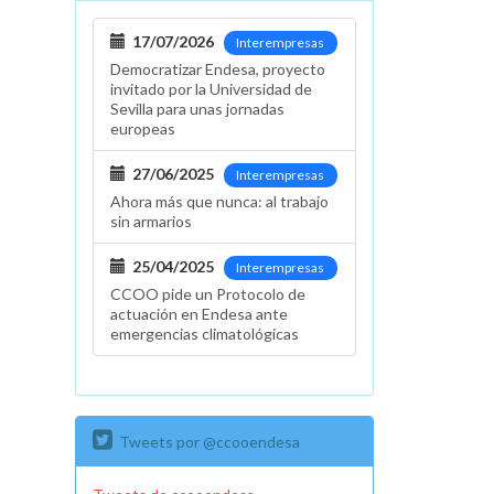
17/07/2026
Interempresas
Democratizar Endesa, proyecto
invitado por la Universidad de
Sevilla para unas jornadas
europeas
27/06/2025
Interempresas
Ahora más que nunca: al trabajo
sin armarios
25/04/2025
Interempresas
CCOO pide un Protocolo de
actuación en Endesa ante
emergencias climatológicas
Tweets por @ccooendesa