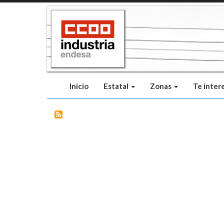
Pasar
al
contenido
principal
Inicio
Estatal
Zonas
Te inter