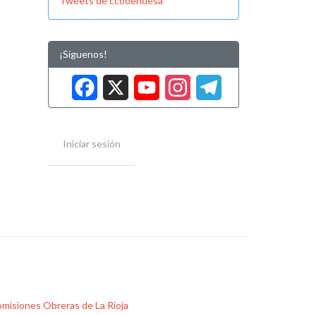
Tweets de ccooendesa
¡Síguenos!
Facebook
X
YouTube
Instag
Tele
Iniciar sesión
misiones Obreras de La Rioja