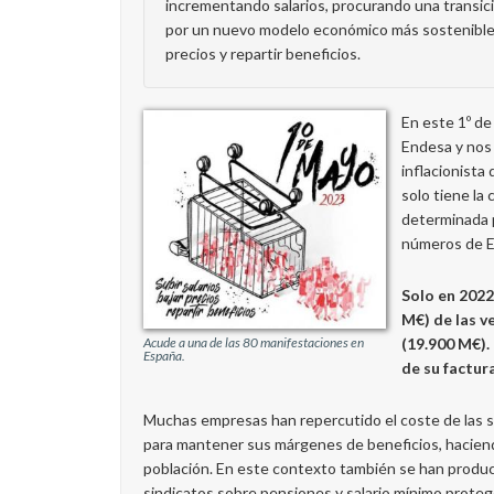
incrementando salarios, procurando una transic
por un nuevo modelo económico más sostenible. Fre
precios y repartir beneficios.
En este 1º de
Endesa y nos i
inflacionista 
solo tiene la 
determinada 
números de En
Solo en 2022
M€) de las v
(19.900 M€).
Acude a una de las 80 manifestaciones en
España.
de su factur
Muchas empresas han repercutido el coste de las su
para mantener sus márgenes de beneficios, haciendo
población. En este contexto también se han produc
sindicatos sobre pensiones y salario mínimo proteg