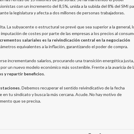
ionistas con un incremento del 8,5%, unida a la subida del 8% del SMI pa
nte la legislatura y afecta a dos millones de personas trabajadoras.
lta. La subyacente o estructural se prevé que sea superior a la general, 
a imputación de costes por parte de las empresas a los precios al consum
ncrementos salariales es la reivindicación central en la negociación
ámetros equivalentes a la inflación, garantizando el poder de compra.
rse incrementando salarios, procurando una transición energética justa,
por un nuevo modelo económico más sostenible. Frente a la avaricia de l
os y repartir beneficios
.
estaciones
. Debemos recuperar el sentido reivindicativo de la fecha
te en tu sindicato y busca la más cercana. Acude. No hay motivo de
momento que se precisa.