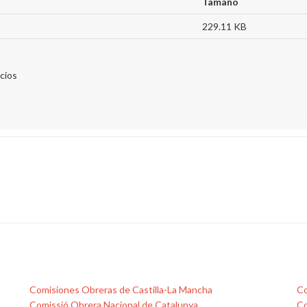
Tamaño
229.11 KB
cios
Comisiones Obreras de Castilla-La Mancha
Co
Comissió Obrera Nacional de Catalunya
Co