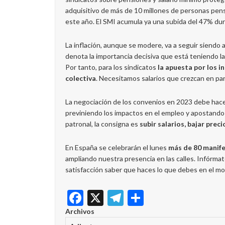
adquisitivo de más de 10 millones de personas pens
este año. El SMI acumula ya una subida del 47% dura
La inflación, aunque se modere, va a seguir siendo a
denota la importancia decisiva que está teniendo l
Por tanto, para los sindicatos
la apuesta por los i
colectiva
. Necesitamos salarios que crezcan en par
La negociación de los convenios en 2023 debe hace
previniendo los impactos en el empleo y apostando 
patronal, la consigna es
subir salarios, bajar preci
En España se celebrarán el lunes
más de 80 manif
ampliando nuestra presencia en las calles. Infórma
satisfacción saber que haces lo que debes en el 
Facebook
X
Telegram
Share
Archivos