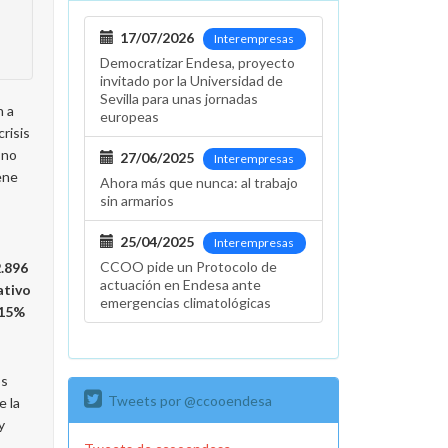
17/07/2026
Interempresas
Democratizar Endesa, proyecto
invitado por la Universidad de
Sevilla para unas jornadas
n a
europeas
crisis
 no
27/06/2025
Interempresas
iene
Ahora más que nunca: al trabajo
sin armarios
25/04/2025
Interempresas
CCOO pide un Protocolo de
2.896
actuación en Endesa ante
ativo
emergencias climatológicas
 15%
os
Tweets por @ccooendesa
e la
y