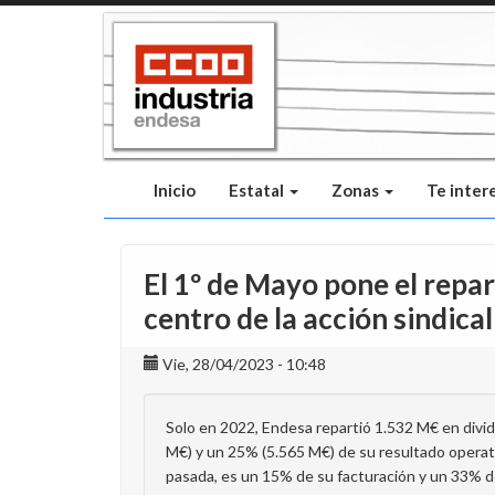
Pasar
al
contenido
principal
Inicio
Estatal
Zonas
Te inter
El 1º de Mayo pone el repart
centro de la acción sindical
Vie, 28/04/2023 - 10:48
Solo en 2022, Endesa repartió 1.532 M€ en divi
M€) y un 25% (5.565 M€) de su resultado operat
pasada, es un 15% de su facturación y un 33% d