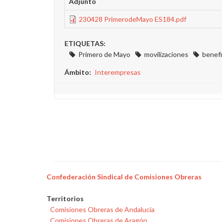
Adjunto
230428 PrimerodeMayo ES184.pdf
ETIQUETAS:
Primero de Mayo
movilizaciones
benefi
Ámbito
Interempresas
Confederación Sindical de Comisiones Obreras
Territorios
Comisiones Obreras de Andalucía
Comisiones Obreras de Aragón