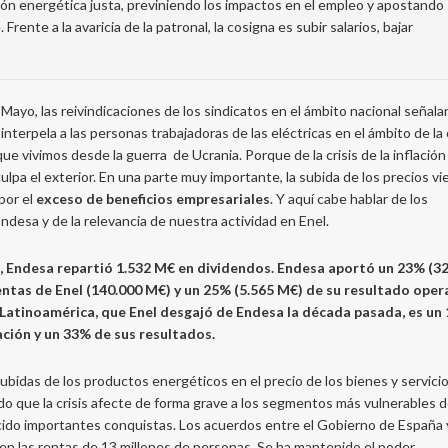
ión energética justa, previniendo los impactos en el empleo y apostando
nte a la avaricia de la patronal, la cosigna es subir salarios, bajar
 Mayo, las reivindicaciones de los sindicatos en el ámbito nacional señala
nterpela a las personas trabajadoras de las eléctricas en el ámbito de la 
que vivimos desde la guerra de Ucrania. Porque de la crisis de la inflación
culpa el exterior. En una parte muy importante, la subida de los precios v
por el
exceso de beneficios empresariales
. Y aquí cabe hablar de los
desa y de la relevancia de nuestra actividad en Enel.
, Endesa repartió 1.532 M€ en dividendos. Endesa aportó un 23% (3
entas de Enel (140.000 M€) y un 25% (5.565 M€) de su resultado oper
 Latinoamérica, que Enel desgajó de Endesa la década pasada, es un
ación y un 33% de sus resultados.
bidas de los productos energéticos en el precio de los bienes y servici
 que la crisis afecte de forma grave a los segmentos más vulnerables d
ido importantes conquistas. Los acuerdos entre el Gobierno de España 
en las rentas de 13 millones de personas. Se ha mantenido el poder