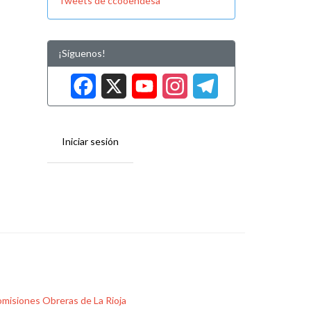
Tweets de ccooendesa
¡Síguenos!
Facebook
X
YouTube
Instag
Tele
Iniciar sesión
misiones Obreras de La Rioja