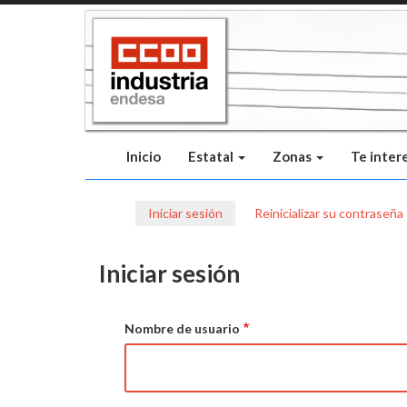
Pasar
al
contenido
principal
Inicio
Estatal
Zonas
Te inter
Iniciar sesión
Reinicializar su contraseña
Solapas
principales
Iniciar sesión
Nombre de usuario