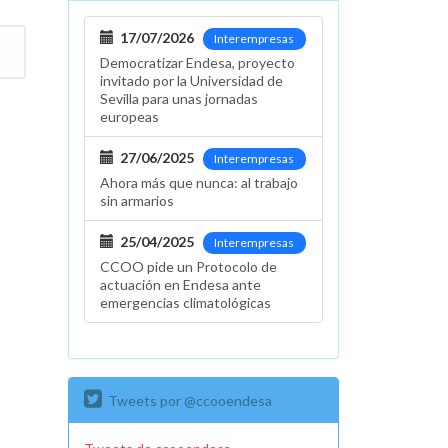
17/07/2026
Interempresas
Democratizar Endesa, proyecto
invitado por la Universidad de
Sevilla para unas jornadas
europeas
27/06/2025
Interempresas
Ahora más que nunca: al trabajo
sin armarios
25/04/2025
Interempresas
CCOO pide un Protocolo de
actuación en Endesa ante
emergencias climatológicas
Tweets por @ccooendesa