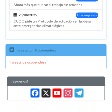
Ahora más que nunca: al trabajo sin armarios
25/04/2025
Interempresas
CCOO pide un Protocolo de actuación en Endesa
ante emergencias climatológicas
Tweets por @ccooendesa
Tweets de ccooendesa
¡Síguenos!
Facebook
X
YouTub
Insta
Tele