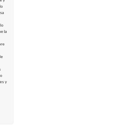
do
esa
s
lo
e la
bre
de
s
io
es y