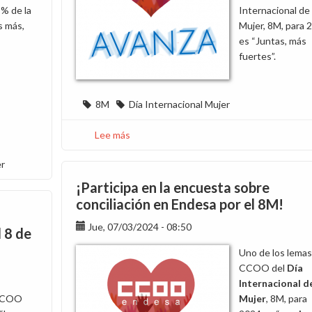
 % de la
Internacional de 
s más,
Mujer, 8M, para 
es “Juntas, más
fuertes”.
8M
Día Internacional Mujer
Lee más
sobre
¡Participa
er
en
la
¡Participa en la encuesta sobre
encuesta
conciliación en Endesa por el 8M!
sobre
Jue, 07/03/2024 - 08:50
la
 8 de
primera
Uno de los lemas
mujer
CCOO del
Día
por
Internacional de
el
 CCOO
Mujer
, 8M, para
8M!