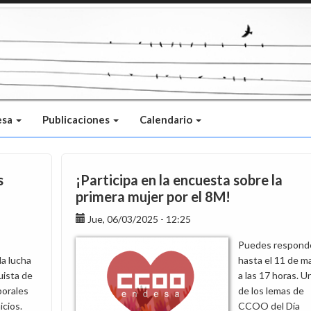
esa
Publicaciones
Calendario
s
¡Participa en la encuesta sobre la
primera mujer por el 8M!
Jue, 06/03/2025 - 12:25
Puedes respond
la lucha
hasta el 11 de m
uista de
a las 17 horas. U
borales
de los lemas de
icios.
CCOO del Día