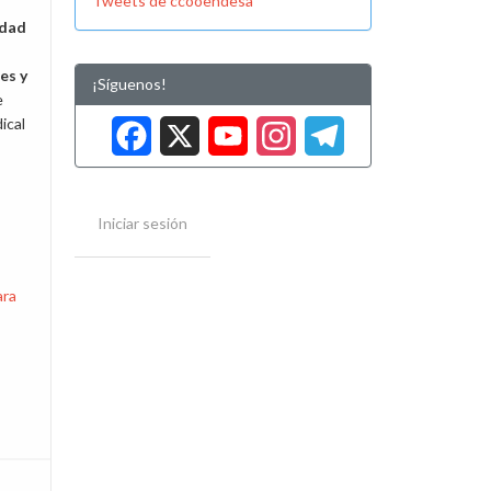
Tweets de ccooendesa
idad
es y
¡Síguenos!
e
Facebook
X
YouTube
Instag
Tele
ical
Iniciar sesión
ara