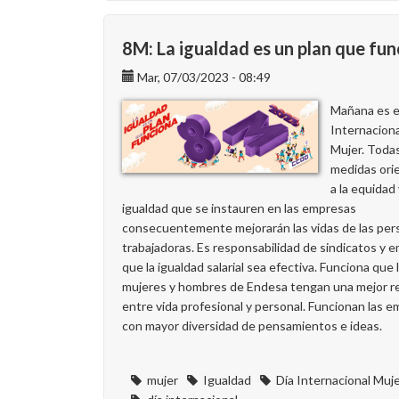
¡Participa
en
el
8M: La igualdad es un plan que fu
concurso
Mar, 07/03/2023 - 08:49
sobre
la
Mañana es e
igualdad
Internaciona
en
Mujer. Todas
Endesa
medidas ori
con
a la equidad 
motivo
igualdad que se instauren en las empresas
del
consecuentemente mejorarán las vidas de las per
8
trabajadoras. Es responsabilidad de sindicatos y 
de
que la igualdad salarial sea efectiva. Funciona que 
Marzo!
mujeres y hombres de Endesa tengan una mejor re
entre vida profesional y personal. Funcionan las 
con mayor diversidad de pensamientos e ideas.
mujer
Igualdad
Día Internacional Muj