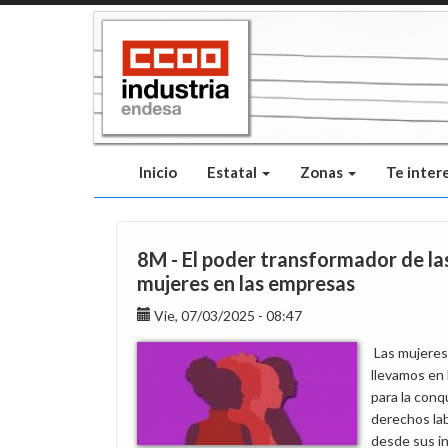
Pasar
al
contenido
principal
Inicio
Estatal
Zonas
Te inter
8M - El poder transformador de la
mujeres en las empresas
Vie, 07/03/2025 - 08:47
Las mujeres
llevamos en 
para la conq
derechos la
desde sus in