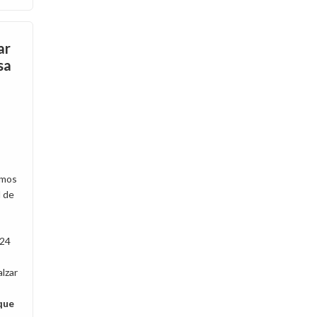
ar
sa
amos
l de
 24
lzar
que