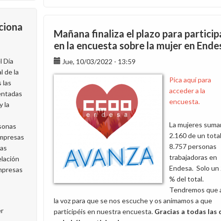
¡Participa
en
nciona
la
Mañana finaliza el plazo para particip
encuesta
en la encuesta sobre la mujer en Ende
sobre
l Día
Jue, 10/03/2022 - 13:59
conciliación
l de la
en
Pica aquí para
 las
Endesa
acceder a la
entadas
por
encuesta.
y la
el
8M!
La mujeres sum
sonas
2.160 de un tota
empresas
8.757 personas
las
trabajadoras en
lación
Endesa. Solo un
empresas
% del total.
Tendremos que a
la voz para que se nos escuche y os animamos a que
er
participéis en nuestra encuesta.
Gracias a todas las 