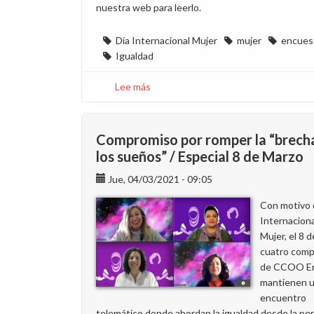
nuestra web para leerlo.
Día Internacional Mujer
mujer
encues
Igualdad
Lee más
sobre
¡Participa
en
la
Compromiso por romper la “brech
encuesta
los sueños” / Especial 8 de Marzo
sobre
Jue, 04/03/2021 - 09:05
la
mujer
Con motivo 
en
Internaciona
Endesa
Mujer, el 8 
con
cuatro com
motivo
de CCOO E
del
mantienen 
8
encuentro
de
telemático donde abordan la igualdad desde la pe