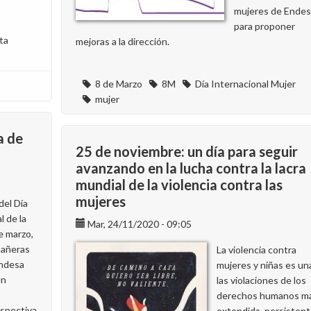
en
mujeres de Ende
Endesa
para proponer
ta
mejoras a la dirección.
8 de Marzo
8M
Día Internacional Mujer
mujer
a de
25 de noviembre: un día para seguir
avanzando en la lucha contra la lacra
mundial de la violencia contra las
mujeres
del Día
l de la
Mar, 24/11/2020 - 09:05
de marzo,
pañeras
La violencia contra
ndesa
mujeres y niñas es un
un
las violaciones de los
derechos humanos m
rspectiva
extendida, persistent