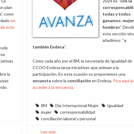
“La
2024 es “
con la
un plan
corresponsabil
a”, como
todas y todos
rdado
en
ganamos: mujer
ada esta
hombres
”. Desd
esta sección sind
añadimos: “
y
también Endesa
”.
esde
sa
ciativas
Como cada año por el 8M, la secretaría de Igualdad de
CCOO Endesa lanza iniciativas que animan a la
bre la
participación. En esta ocasión os proponemos una
cuyas
encuesta
sobre la
conciliación
en Endesa.
Pica aquí p
rán.
acceder a la encuesta
.
8M
Día Internacional Mujer
Igualdad
mujer
corresponsabilidad
conciliación laboral y personal
Lee más
sobre