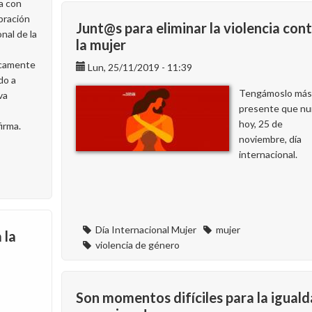
a con
bración
Junt@s para eliminar la violencia con
nal de la
la mujer
icamente
Lun, 25/11/2019 - 11:39
do a
Tengámoslo más
va
presente que nu
hoy, 25 de
firma.
noviembre, día
internacional.
Día Internacional Mujer
mujer
 la
violencia de género
Son momentos difíciles para la iguald