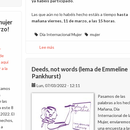
ya habéis participado
.
Las que aún no lo habéis hecho estáis a tiempo
hasta
mañana viernes, 11 de marzo, a las 15 horas
.
mujer
rzo!
Día Internacional Mujer
mujer
Lee más
sobre
r
Mañana
 de
finaliza
 aquí
el
Deeds, not words (lema de Emmeline
 a la
plazo
Pankhurst)
para
Lun, 07/03/2022 - 12:11
participar
tamos
en
s
Pasamos de las
la
 las
palabras a los hec
encuesta
a este 8
Mañana, Día
sobre
2022. El
Internacional de l
la
hechos,
Mujer, enviaremo
mujer
 a
una encuesta a la