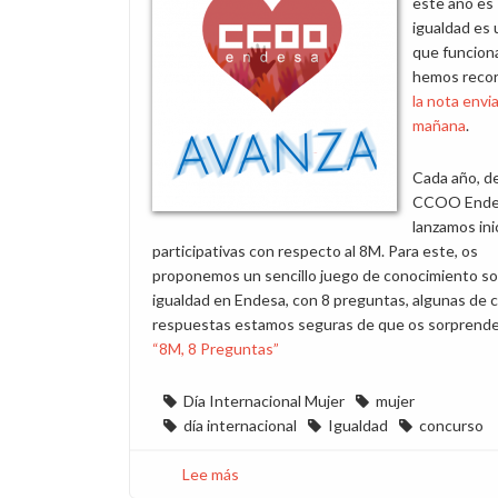
este año es 
igualdad es 
que funcion
hemos reco
la nota envi
mañana
.
Cada año, d
CCOO Ende
lanzamos ini
participativas con respecto al 8M. Para este, os
proponemos un sencillo juego de conocimiento so
igualdad en Endesa, con 8 preguntas, algunas de 
respuestas estamos seguras de que os sorprende
“8M, 8 Preguntas”
Día Internacional Mujer
mujer
día internacional
Igualdad
concurso
Lee más
sobre