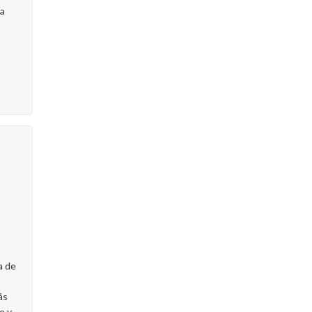
sa
a de
ás
e y