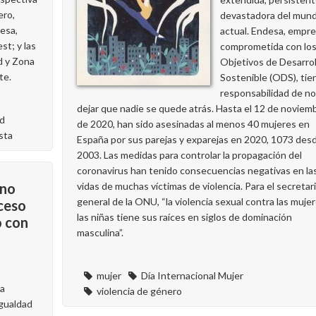
ero,
devastadora del mun
esa,
actual. Endesa, empr
t; y las
comprometida con lo
d y Zona
Objetivos de Desarrol
te.
Sostenible (ODS), tien
responsabilidad de no
dejar que nadie se quede atrás. Hasta el 12 de noviem
ad
de 2020, han sido asesinadas al menos 40 mujeres en
sta
España por sus parejas y exparejas en 2020, 1073 des
2003. Las medidas para controlar la propagación del
coronavirus han tenido consecuencias negativas en la
 no
vidas de muchas víctimas de violencia. Para el secretar
general de la ONU, “la violencia sexual contra las mujer
ceso
las niñas tiene sus raíces en siglos de dominación
o con
masculina”.
mujer
Día Internacional Mujer
la
violencia de género
gualdad