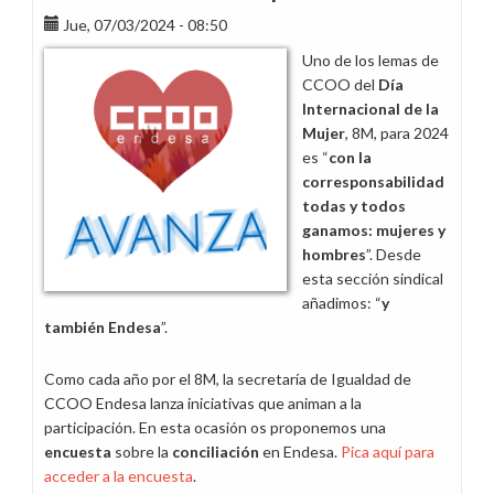
Jue, 07/03/2024 - 08:50
Uno de los lemas de
CCOO del
Día
Internacional de la
Mujer
, 8M, para 2024
es “
con la
corresponsabilidad
todas y todos
ganamos: mujeres y
hombres
”. Desde
esta sección sindical
añadimos: “
y
también Endesa
”.
Como cada año por el 8M, la secretaría de Igualdad de
CCOO Endesa lanza iniciativas que animan a la
participación. En esta ocasión os proponemos una
encuesta
sobre la
conciliación
en Endesa.
Pica aquí para
acceder a la encuesta
.