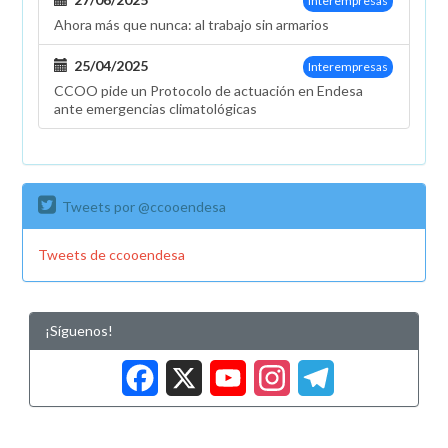
Interempresas
Ahora más que nunca: al trabajo sin armarios
25/04/2025
Interempresas
CCOO pide un Protocolo de actuación en Endesa
ante emergencias climatológicas
Tweets por @ccooendesa
Tweets de ccooendesa
¡Síguenos!
Facebook
X
YouTub
Insta
Tele