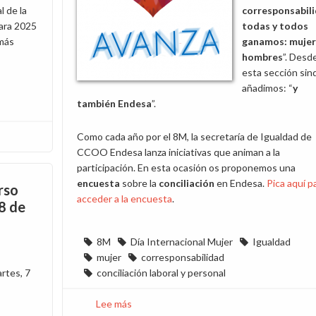
l de la
corresponsabil
para 2025
todas y todos
 más
ganamos: mujer
hombres
”. Desd
esta sección sind
añadimos: “
y
también Endesa
”.
Como cada año por el 8M, la secretaría de Igualdad de
CCOO Endesa lanza iniciativas que animan a la
participación. En esta ocasión os proponemos una
encuesta
sobre la
conciliación
en Endesa.
Pica aquí p
rso
acceder a la encuesta
.
 8 de
8M
Día Internacional Mujer
Igualdad
mujer
corresponsabilidad
rtes, 7
conciliación laboral y personal
Lee más
sobre