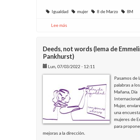
Igualdad
mujer
8 de Marzo
8M
Lee más
sobre
¡Gracias
por
participar
Deeds, not words (lema de Emmel
en
Pankhurst)
el
Lun, 07/03/2022 - 12:11
concurso
sobre
Pasamos de l
la
palabras a lo
igualdad
Mañana, Día
en
Internacional
Endesa
Mujer, envia
por
una encuesta
el
mujeres de 
8
para propone
de
mejoras a la dirección.
Marzo!