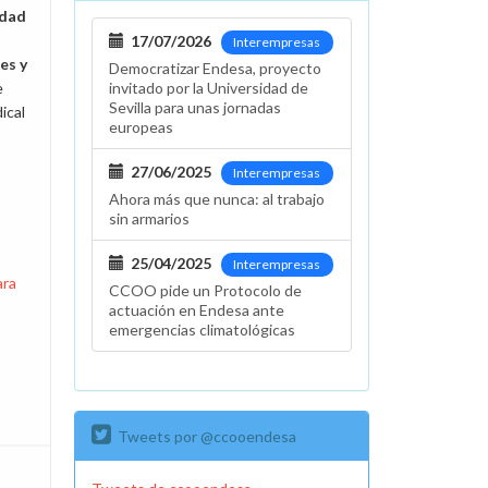
idad
17/07/2026
Interempresas
es y
Democratizar Endesa, proyecto
e
invitado por la Universidad de
Sevilla para unas jornadas
ical
europeas
27/06/2025
Interempresas
Ahora más que nunca: al trabajo
sin armarios
25/04/2025
Interempresas
ara
CCOO pide un Protocolo de
actuación en Endesa ante
emergencias climatológicas
Tweets por @ccooendesa