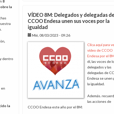
on
8
¡Participa
obre la
en
la
VÍDEO 8M: Delegados y delegadas d
chas
encuesta
CCOO Endesa unen sus voces por la
vuestra
sobre
igualdad
n.
conciliación
en
Mié, 08/03/2023 - 09:26
Endesa
ión,
Clica aquí para ve
por
vídeo de CCOO
el
Endesa por el 8
8M!
ay dentro
él, las voces de l
delegados y las
delegadas de 
Endesa se unen 
la igualdad.
s en
Además. recuer
las acciones de
ido la
CCOO Endesa este año por el 8M: