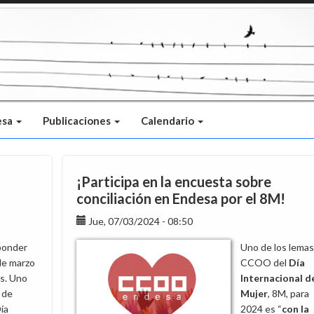
esa
Publicaciones
Calendario
¡Participa en la encuesta sobre
conciliación en Endesa por el 8M!
Jue, 07/03/2024 - 08:50
ponder
Uno de los lemas
de marzo
CCOO del
Día
as. Uno
Internacional de
 de
Mujer
, 8M, para
ía
2024 es “
con la