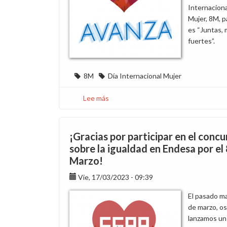
Internaciona
Mujer, 8M, 
es “Juntas,
fuertes”.
8M
Día Internacional Mujer
Lee más
sobre
¡Participa
en
la
¡Gracias por participar en el concu
encuesta
sobre la igualdad en Endesa por el
sobre
Marzo!
la
primera
Vie, 17/03/2023 - 09:39
mujer
El pasado ma
por
de marzo, os
el
lanzamos un
8M!