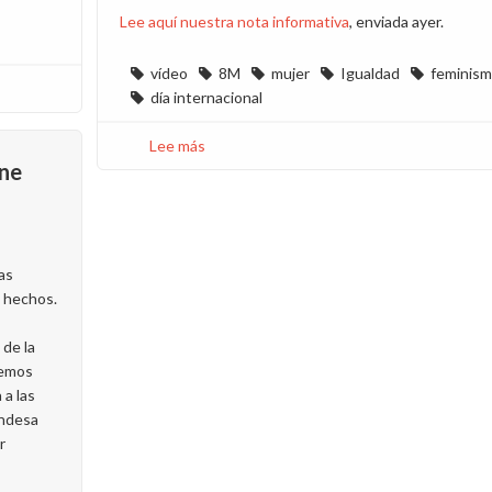
Lee aquí nuestra nota informativa
, enviada ayer.
vídeo
8M
mujer
Igualdad
feminis
día internacional
Lee más
sobre
ine
VÍDEO
8M:
Delegados
y
delegadas
as
de
s hechos.
CCOO
Endesa
 de la
unen
remos
sus
 a las
voces
Endesa
por
r
la
igualdad