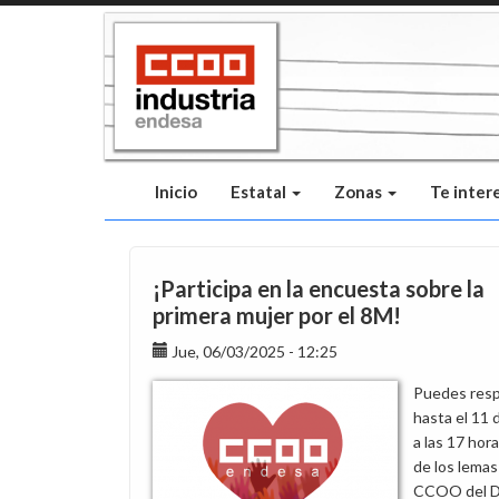
Pasar
al
contenido
principal
Inicio
Estatal
Zonas
Te inter
¡Participa en la encuesta sobre la
primera mujer por el 8M!
Jue, 06/03/2025 - 12:25
Puedes res
hasta el 11 
a las 17 hor
de los lemas
CCOO del D