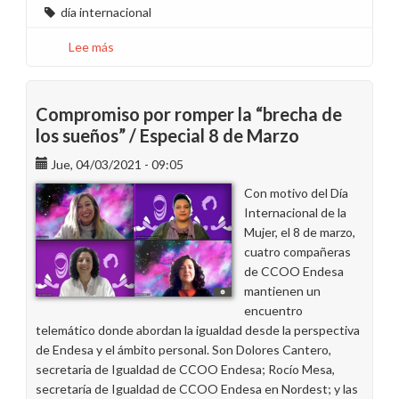
día internacional
Lee más
sobre
VÍDEO
8M:
Delegados
Compromiso por romper la “brecha de
y
los sueños” / Especial 8 de Marzo
delegadas
Jue, 04/03/2021 - 09:05
de
CCOO
Con motivo del Día
Endesa
Internacional de la
unen
Mujer, el 8 de marzo,
sus
cuatro compañeras
voces
de CCOO Endesa
por
mantienen un
la
encuentro
igualdad
telemático donde abordan la igualdad desde la perspectiva
de Endesa y el ámbito personal. Son Dolores Cantero,
secretaria de Igualdad de CCOO Endesa; Rocío Mesa,
secretaría de Igualdad de CCOO Endesa en Nordest; y las