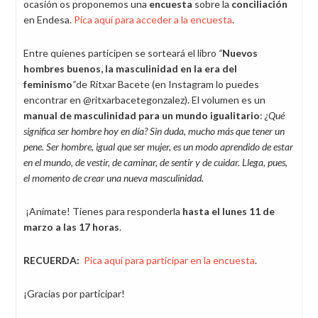
ocasión os proponemos una
encuesta
sobre la
conciliación
en Endesa.
Pica aquí para acceder a la encuesta
.
Entre quienes participen se sorteará el libro
“
Nuevos
hombres buenos, la masculinidad en la era del
feminismo
”
de Ritxar Bacete (en Instagram lo puedes
encontrar en @ritxarbacetegonzalez). El volumen es un
manual de masculinidad para un mundo igualitario
:
¿Qué
significa ser hombre hoy en día? Sin duda, mucho más que tener un
pene. Ser hombre, igual que ser mujer, es un modo aprendido de estar
en el mundo, de vestir, de caminar, de sentir y de cuidar. Llega, pues,
el momento de crear una nueva masculinidad.
¡Anímate! Tienes para responderla
hasta el lunes 11 de
marzo a las 17 horas
.
RECUERDA:
Pica aquí para participar en la encuesta
.
¡Gracias por participar!