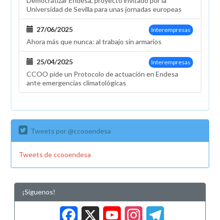
Democratizar Endesa, proyecto invitado por la
Universidad de Sevilla para unas jornadas europeas
27/06/2025
Interempresas
Ahora más que nunca: al trabajo sin armarios
25/04/2025
Interempresas
CCOO pide un Protocolo de actuación en Endesa
ante emergencias climatológicas
Tweets por @ccooendesa
Tweets de ccooendesa
¡Síguenos!
Facebook
X
YouTub
Insta
Tele