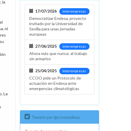
 la
17/07/2026
Interempresas
Democratizar Endesa, proyecto
el
invitado por la Universidad de
a, ni
Sevilla para unas jornadas
europeas
ores
 su
27/06/2025
Interempresas
Ahora más que nunca: al trabajo
ción
sin armarios
25/04/2025
Interempresas
CCOO pide un Protocolo de
actuación en Endesa ante
emergencias climatológicas
o. Le
s
Tweets por @ccooendesa