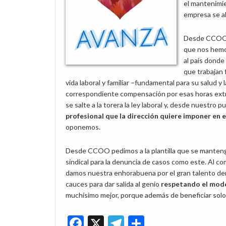
el mantenimi
empresa se ah
Desde CCOO E
que nos hemos
al país donde
que trabajan 
vida laboral y familiar –fundamental para su salud y l
correspondiente compensación por esas horas extras 
se salte a la torera la ley laboral y, desde nuestro p
profesional que la dirección quiere imponer en
oponemos.
Desde CCOO pedimos a la plantilla que se manteng
sindical para la denuncia de casos como este. Al c
damos nuestra enhorabuena por el gran talento dem
cauces para dar salida al genio
respetando el mode
muchísimo mejor, porque además de beneficiar solo a
Facebook
X
Telegram
Share