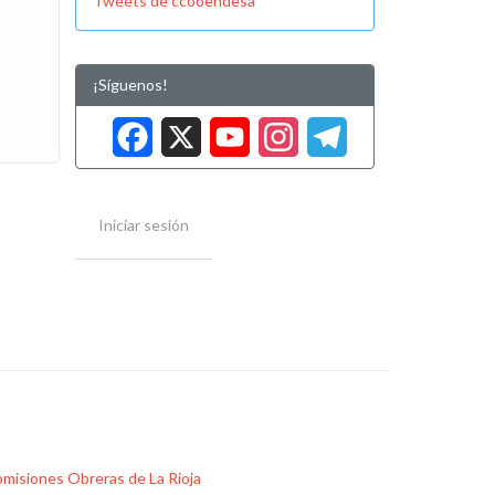
Tweets de ccooendesa
¡Síguenos!
Facebook
X
YouTube
Instag
Tele
Iniciar sesión
misiones Obreras de La Rioja