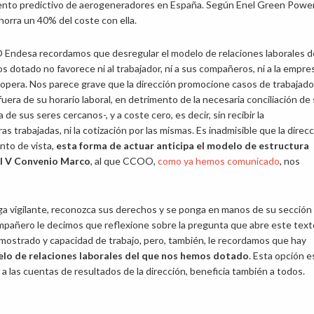
ento predictivo de aerogeneradores en España. Según Enel Green Power,
orra un 40% del coste con ella.
ndesa recordamos que desregular el modelo de relaciones laborales d
 dotado no favorece ni al trabajador, ni a sus compañeros, ni a la empres
 opera. Nos parece grave que la dirección promocione casos de trabajad
fuera de su horario laboral, en detrimento de la necesaria conciliación de
a de sus seres cercanos-, y a coste cero, es decir, sin recibir la
trabajadas, ni la cotización por las mismas. Es inadmisible que la direc
unto de vista,
esta forma de actuar anticipa el modelo de estructura
 el V Convenio Marco
, al que CCOO,
como ya hemos comunicado
, nos
a vigilante, reconozca sus derechos y se ponga en manos de su sección
ompañero le decimos que reflexione sobre la pregunta que abre este text
ostrado y capacidad de trabajo, pero, también, le recordamos que hay
lo de relaciones laborales del que nos hemos dotado
. Esta opción e
 las cuentas de resultados de la dirección, beneficia también a todos.