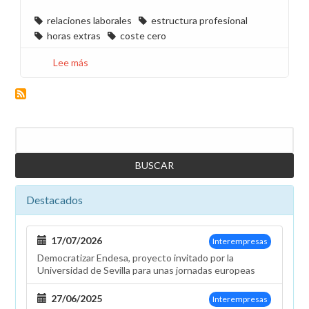
relaciones laborales
estructura profesional
horas extras
coste cero
Lee más
sobre
El
caso
“Buttler
Mapper”
Buscar
o
los
méritos
de
Destacados
trabajar
300
horas
17/07/2026
Interempresas
fuera
Democratizar Endesa, proyecto invitado por la
de
Universidad de Sevilla para unas jornadas europeas
la
jornada
27/06/2025
Interempresas
laboral