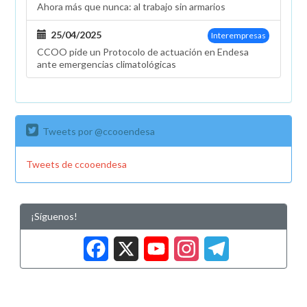
Ahora más que nunca: al trabajo sin armarios
a
coste
25/04/2025
Interempresas
cero
CCOO pide un Protocolo de actuación en Endesa
ante emergencias climatológicas
Tweets por @ccooendesa
Tweets de ccooendesa
¡Síguenos!
Facebook
X
YouTub
Insta
Tele