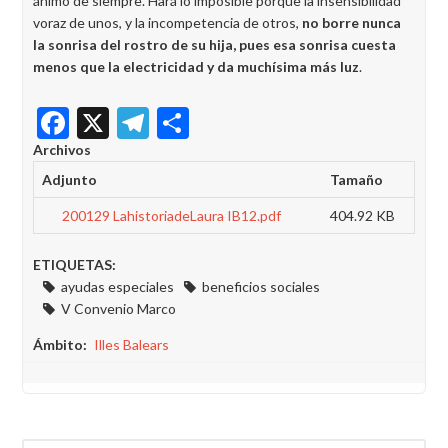
ánimo de siempre. Hará lo imposible porque la insensibilidad
voraz de unos, y la incompetencia de otros,
no borre nunca
la sonrisa del rostro de su hija, pues esa sonrisa cuesta
menos que la electricidad y da muchísima más luz
.
Facebook
X
Telegram
Share
Archivos
Adjunto
Tamaño
200129 LahistoriadeLaura IB12.pdf
404.92 KB
ETIQUETAS:
ayudas especiales
beneficios sociales
V Convenio Marco
Ámbito
Illes Balears