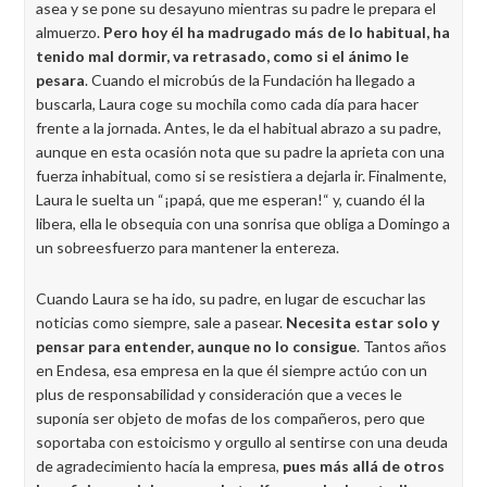
asea y se pone su desayuno mientras su padre le prepara el
almuerzo.
Pero hoy él ha madrugado más de lo habitual, ha
tenido mal dormir, va retrasado, como si el ánimo le
pesara
. Cuando el microbús de la Fundación ha llegado a
buscarla, Laura coge su mochila como cada día para hacer
frente a la jornada. Antes, le da el habitual abrazo a su padre,
aunque en esta ocasión nota que su padre la aprieta con una
fuerza inhabitual, como si se resistiera a dejarla ir. Finalmente,
Laura le suelta un “¡papá, que me esperan!“ y, cuando él la
libera, ella le obsequia con una sonrisa que obliga a Domingo a
un sobreesfuerzo para mantener la entereza.
Cuando Laura se ha ido, su padre, en lugar de escuchar las
noticias como siempre, sale a pasear.
Necesita estar solo y
pensar para entender, aunque no lo consigue
. Tantos años
en Endesa, esa empresa en la que él siempre actúo con un
plus de responsabilidad y consideración que a veces le
suponía ser objeto de mofas de los compañeros, pero que
soportaba con estoicismo y orgullo al sentirse con una deuda
de agradecimiento hacía la empresa,
pues más allá de otros