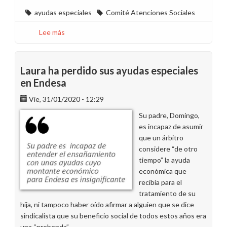
ayudas especiales
Comité Atenciones Sociales
Lee más
sobre
No
pierdas
tus
Laura ha perdido sus ayudas especiales
facturas
en Endesa
para
Vie, 31/01/2020 - 12:29
el
próximo
Su padre, Domingo,
Comité
es incapaz de asumir
de
que un árbitro
Atenciones
considere “de otro
Sociales
tiempo” la ayuda
en
económica que
Canarias
recibía para el
tratamiento de su
hija, ni tampoco haber oído afirmar a alguien que se dice
sindicalista que su beneficio social de todos estos años era
una “prebenda”.