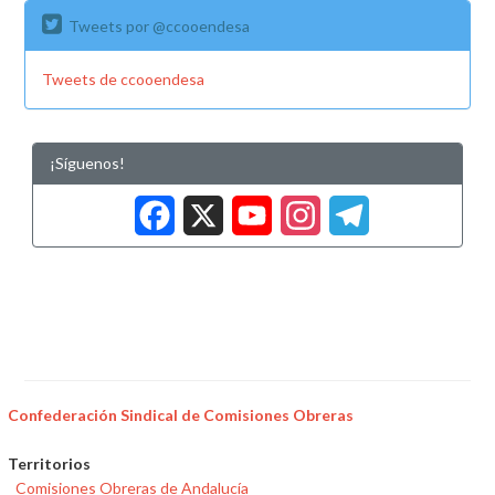
Tweets por @ccooendesa
Tweets de ccooendesa
¡Síguenos!
Facebook
X
YouTub
Insta
Tele
Confederación Sindical de Comisiones Obreras
Territorios
Comisiones Obreras de Andalucía