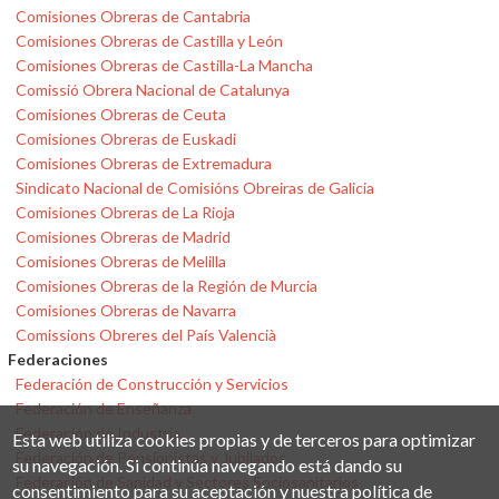
Comisiones Obreras de Cantabria
Comisiones Obreras de Castilla y León
Comisiones Obreras de Castilla-La Mancha
Comissió Obrera Nacional de Catalunya
Comisiones Obreras de Ceuta
Comisiones Obreras de Euskadi
Comisiones Obreras de Extremadura
Sindicato Nacional de Comisións Obreiras de Galicia
Comisiones Obreras de La Rioja
Comisiones Obreras de Madrid
Comisiones Obreras de Melilla
Comisiones Obreras de la Región de Murcia
Comisiones Obreras de Navarra
Comissions Obreres del País Valencià
Federaciones
Federación de Construcción y Servicios
Federación de Enseñanza
Federación de Industria
Esta web utiliza cookies propias y de terceros para optimizar
Federación de Pensionistas y Jubilados
su navegación. Si continúa navegando está dando su
Federación de Sanidad y Sectores Sociosanitarios
consentimiento para su aceptación y nuestra política de