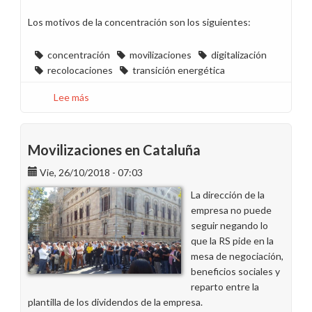
Los motivos de la concentración son los siguientes:
concentración
movilizaciones
digitalización
recolocaciones
transición energética
Lee más
sobre
CCOO
expresa
hoy
Movilizaciones en Cataluña
su
Vie, 26/10/2018 - 07:03
rechazo
a
La dirección de la
las
empresa no puede
políticas
seguir negando lo
de
que la RS pide en la
la
mesa de negociación,
dirección
beneficios sociales y
con
reparto entre la
una
plantilla de los dividendos de la empresa.
concentración