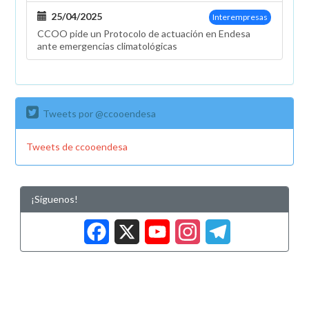
25/04/2025
Interempresas
CCOO pide un Protocolo de actuación en Endesa
ante emergencias climatológicas
Tweets por @ccooendesa
Tweets de ccooendesa
¡Síguenos!
Facebook
X
YouTub
Insta
Tele