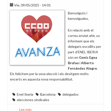
Vie, 09/05/2025 - 14:01
Benvolguts i
benvolgudes,
En relació amb el
correu enviat ahir, us
informem que els
delegats escollits per
part d’ENEL IBERIA
són en
Genís Egea
Brufau
i
Alberto
Fernández Alegre
.
Els felicitem per la seva elecció i els desitgem molts
encerts en aquesta nova responsabilitat.
Enel Iberia
Barcelona
delegados
elecciones sindicales
Lee más
sobre