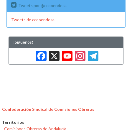
Tweets por @ccooendesa
Tweets de ccooendesa
¡Síguenos!
Facebook
X
YouTub
Insta
Tele
Confederación Sindical de Comisiones Obreras
Territorios
Comisiones Obreras de Andalucía