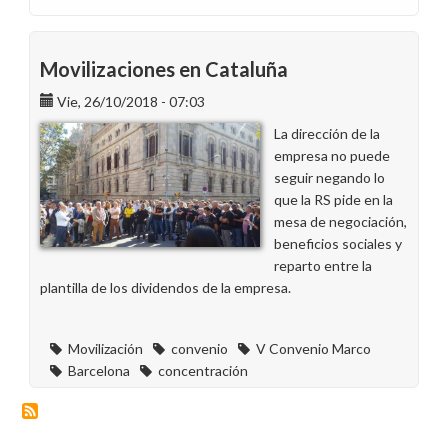
Nous
delegats
Enel
Movilizaciones en Cataluña
Iberia
Vie, 26/10/2018 - 07:03
-
Barcelona
La dirección de la
empresa no puede
seguir negando lo
que la RS pide en la
mesa de negociación,
beneficios sociales y
reparto entre la
plantilla de los dividendos de la empresa.
Movilización
convenio
V Convenio Marco
Barcelona
concentración