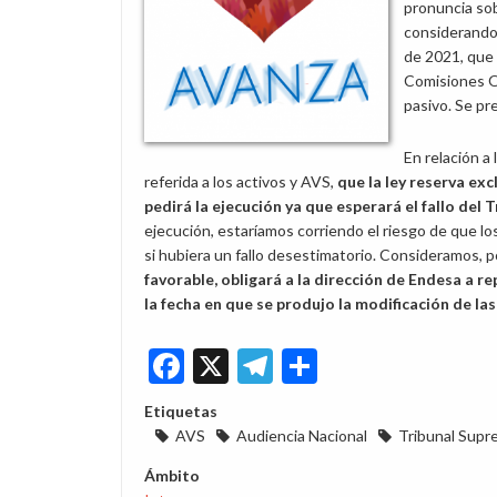
pronuncia sob
considerando 
de 2021, que 
Comisiones Ob
pasivo. Se p
En relación a
referida a los activos y AVS,
que la ley reserva ex
pedirá la ejecución ya que esperará
el fallo del
ejecución, estaríamos corriendo el riesgo de que lo
si hubiera un fallo desestimatorio. Consideramos, p
favorable, obligará a la dirección de Endesa a 
la fecha en que se produjo la modificación de la
Facebook
X
Telegram
Share
Etiquetas
AVS
Audiencia Nacional
Tribunal Sup
Ámbito