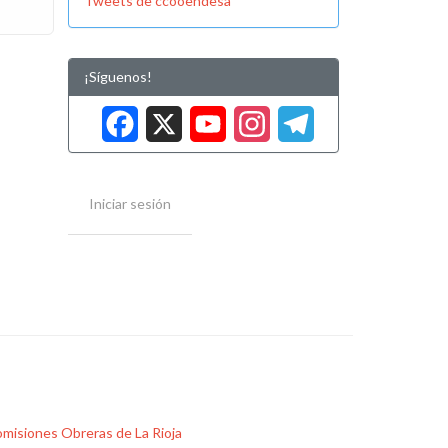
Tweets de ccooendesa
¡Síguenos!
Facebook
X
YouTube
Instag
Tele
Iniciar sesión
misiones Obreras de La Rioja