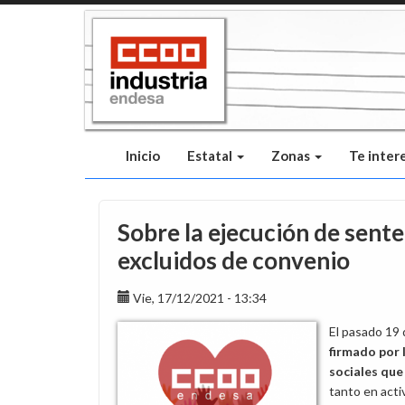
Pasar
al
contenido
principal
Inicio
Estatal
Zonas
Te inter
Sobre la ejecución de sente
excluidos de convenio
Vie, 17/12/2021 - 13:34
El pasado 19
firmado por 
sociales que
tanto en act