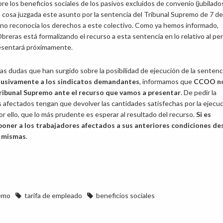
re los beneficios sociales de los pasivos excluidos de convenio (jubilados
cosa juzgada este asunto por la sentencia del Tribunal Supremo de 7 de 
no reconocía los derechos a este colectivo. Como ya hemos informado,
reras está formalizando el recurso a esta sentencia en lo relativo al pe
resentará próximamente.
 las dudas que han surgido sobre la posibilidad de ejecución de la sentenc
clusivamente a los sindicatos demandantes
, informamos que
CCOO n
 Tribunal Supremo ante el recurso que vamos a presentar
. De pedir la
s afectados tengan que devolver las cantidades satisfechas por la ejecuc
or ello, que lo más prudente es esperar al resultado del recurso.
Si es
reponer a los trabajadores afectados a sus anteriores condiciones d
s mismas
.
remo
tarifa de empleado
beneficios sociales