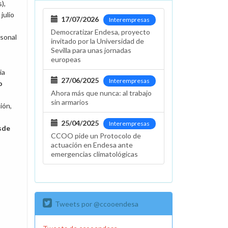
),
julio
17/07/2026
Interempresas
Democratizar Endesa, proyecto
rsonal
invitado por la Universidad de
Sevilla para unas jornadas
europeas
ia
27/06/2025
Interempresas
o
Ahora más que nunca: al trabajo
sin armarios
ión,
25/04/2025
Interempresas
esde
CCOO pide un Protocolo de
actuación en Endesa ante
emergencias climatológicas
Tweets por @ccooendesa