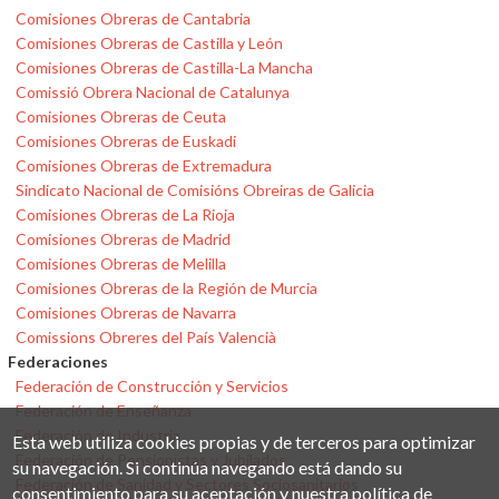
Comisiones Obreras de Cantabria
Comisiones Obreras de Castilla y León
Comisiones Obreras de Castilla-La Mancha
Comissió Obrera Nacional de Catalunya
Comisiones Obreras de Ceuta
Comisiones Obreras de Euskadi
Comisiones Obreras de Extremadura
Sindicato Nacional de Comisións Obreiras de Galicia
Comisiones Obreras de La Rioja
Comisiones Obreras de Madrid
Comisiones Obreras de Melilla
Comisiones Obreras de la Región de Murcia
Comisiones Obreras de Navarra
Comissions Obreres del País Valencià
Federaciones
Federación de Construcción y Servicios
Federación de Enseñanza
Federación de Industria
Esta web utiliza cookies propias y de terceros para optimizar
Federación de Pensionistas y Jubilados
su navegación. Si continúa navegando está dando su
Federación de Sanidad y Sectores Sociosanitarios
consentimiento para su aceptación y nuestra política de