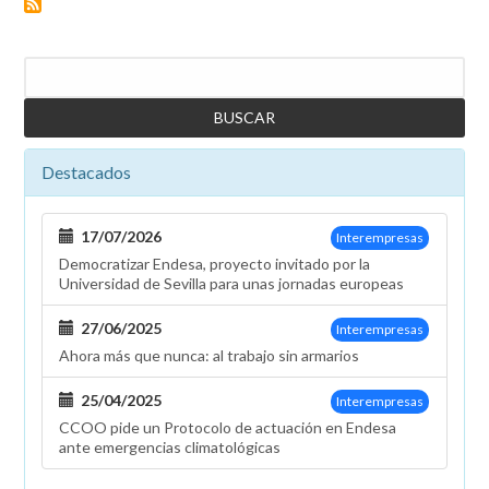
plantilla
de
Endesa
Buscar
Movilidad
Eléctrica
quedará
dentro
Destacados
del
ámbito
funcional
17/07/2026
Interempresas
de
Democratizar Endesa, proyecto invitado por la
convenio
Universidad de Sevilla para unas jornadas europeas
27/06/2025
Interempresas
Ahora más que nunca: al trabajo sin armarios
25/04/2025
Interempresas
CCOO pide un Protocolo de actuación en Endesa
ante emergencias climatológicas