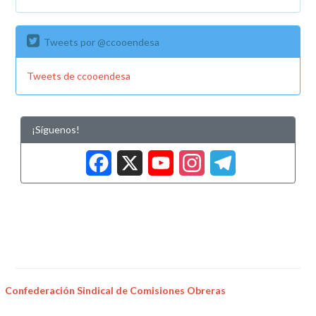
Tweets por @ccooendesa
Tweets de ccooendesa
¡Síguenos!
Facebook
X
YouTub
Insta
Tele
Confederación Sindical de Comisiones Obreras