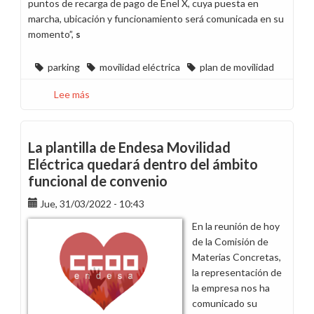
puntos de recarga de pago de Enel X, cuya puesta en
marcha, ubicación y funcionamiento será comunicada en su
momento”,
s
parking
movilidad eléctrica
plan de movilidad
Lee más
sobre
Solicitamos
a
la
La plantilla de Endesa Movilidad
dirección
Eléctrica quedará dentro del ámbito
que
funcional de convenio
revierta
la
Jue, 31/03/2022 - 10:43
medida
En la reunión de hoy
de
de la Comisión de
puesta
Materias Concretas,
en
la representación de
marcha
la empresa nos ha
de
comunicado su
“Reconfiguración