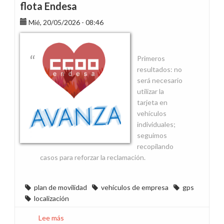
flota Endesa
Mié, 20/05/2026 - 08:46
Primeros
resultados: no
será necesario
utilizar la
tarjeta en
vehículos
individuales;
seguimos
recopilando
casos para reforzar la reclamación.
plan de movilidad
vehículos de empresa
gps
localización
Lee más
sobre