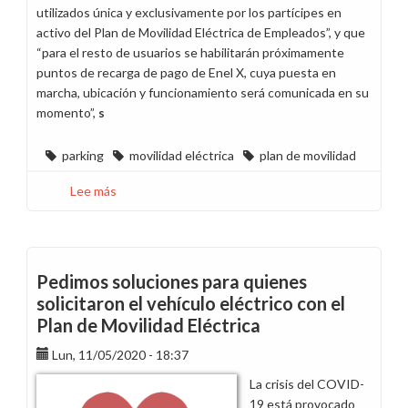
utilizados única y exclusivamente por los partícipes en
activo del Plan de Movilidad Eléctrica de Empleados”, y que
“para el resto de usuarios se habilitarán próximamente
puntos de recarga de pago de Enel X, cuya puesta en
marcha, ubicación y funcionamiento será comunicada en su
momento”,
s
parking
movilidad eléctrica
plan de movilidad
Lee más
sobre
Solicitamos
a
la
dirección
Pedimos soluciones para quienes
que
solicitaron el vehículo eléctrico con el
revierta
Plan de Movilidad Eléctrica
la
medida
Lun, 11/05/2020 - 18:37
de
La crisis del COVID-
puesta
19 está provocado