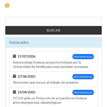
soluciones
para
quienes
Buscar
solicitaron
el
vehículo
eléctrico
Destacados
con
el
Plan
17/07/2026
Interempresas
de
Democratizar Endesa, proyecto invitado por la
Movilidad
Universidad de Sevilla para unas jornadas europeas
Eléctrica
27/06/2025
Interempresas
Ahora más que nunca: al trabajo sin armarios
25/04/2025
Interempresas
CCOO pide un Protocolo de actuación en Endesa
ante emergencias climatológicas