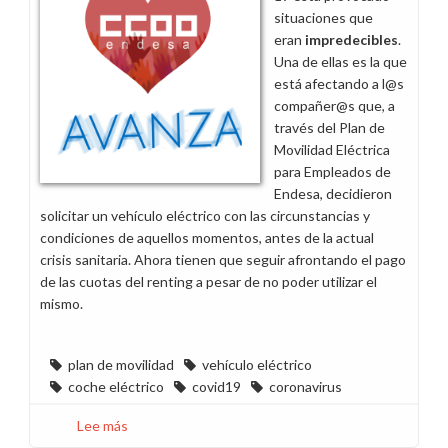
en
situaciones que
marcha
eran
impredecibles
.
de
Una de ellas es la que
“Reconfiguración
está afectando a l@s
parking
compañer@s que, a
sede
través del Plan de
Madrid”
Movilidad Eléctrica
para Empleados de
Endesa, decidieron
solicitar un vehículo eléctrico con las circunstancias y
condiciones de aquellos momentos, antes de la actual
crisis sanitaria. Ahora tienen que seguir afrontando el pago
de las cuotas del renting a pesar de no poder utilizar el
mismo.
plan de movilidad
vehículo eléctrico
coche eléctrico
covid19
coronavirus
Lee más
sobre
Pedimos