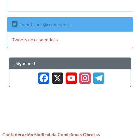
Tweets por @ccooendesa
Tweets de ccooendesa
¡Síguenos!
Facebook
X
YouTub
Insta
Tele
Confederación Sindical de Comisiones Obreras