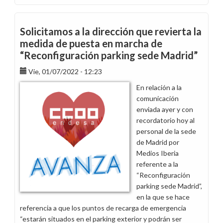
Incidencias
de
los
Solicitamos a la dirección que revierta la
nuevos
medida de puesta en marcha de
vehículos
“Reconfiguración parking sede Madrid”
de
la
Vie, 01/07/2022 - 12:23
flota
En relación a la
Endesa
comunicación
enviada ayer y con
recordatorio hoy al
personal de la sede
de Madrid por
Medios Iberia
referente a la
“Reconfiguración
parking sede Madrid”,
en la que se hace
referencia a que los puntos de recarga de emergencia
“estarán situados en el parking exterior y podrán ser