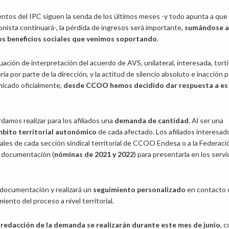
ientos del IPC siguen la senda de los últimos meses -y todo apunta a que 
cionista continuará-, la pérdida de ingresos será importante,
sumándose a
os beneficios sociales que venimos soportando
.
uación de interpretación del acuerdo de AVS, unilateral, interesada, tort
ria por parte de la dirección, y la actitud de silencio absoluto e inacción 
nicado oficialmente,
desde CCOO hemos decidido dar respuesta a es
damos realizar para los afiliados una
demanda de cantidad
. Al ser una
bito territorial autonómico
de cada afectado. Los afiliados interesad
rales de cada sección sindical territorial de CCOO Endesa o a la Federaci
a documentación (
nóminas de 2021 y 2022
) para presentarla en los servi
a documentación y realizará un
seguimiento personalizado
en contacto 
iento del proceso a nivel territorial.
 redacción de la demanda se realizarán durante este mes de junio
, c