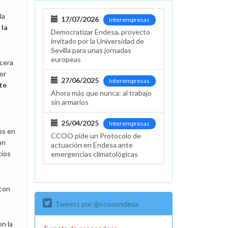
la
17/07/2026
Interempresas
 la
Democratizar Endesa, proyecto
invitado por la Universidad de
Sevilla para unas jornadas
europeas
icera
por
27/06/2025
Interempresas
te
Ahora más que nunca: al trabajo
sin armarios
25/04/2025
Interempresas
os en
CCOO pide un Protocolo de
ón
actuación en Endesa ante
cios
emergencias climatológicas
con
Tweets por @ccooendesa
on la