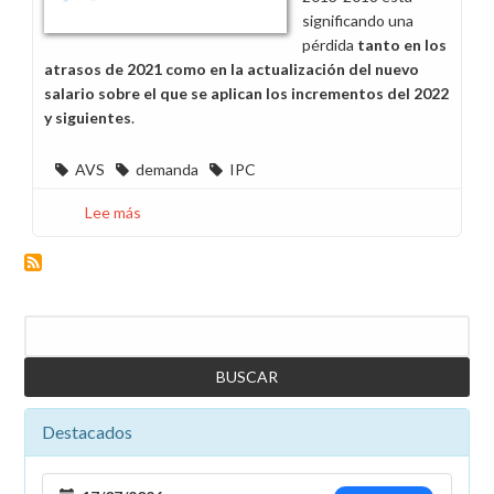
significando una
pérdida
tanto en los
atrasos de 2021 como en la actualización del nuevo
salario sobre el que se aplican los incrementos del 2022
y siguientes
.
AVS
demanda
IPC
Lee más
sobre
Interposición
de
demandas
de
Buscar
AVS
por
la
no
revisión
Destacados
y
actualización