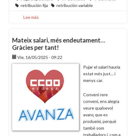
retribución fija
retribución variable
Lee más
sobre
En
Endesa
perdemos
Mateix salari, més endeutament…
poder
Gràcies per tant!
adquisitivo
Vie, 16/05/2025 - 09:22
Pujar el salari hauria
estat més just… i
menys car.
Conveni rere
conveni, ens alegra
veure qualsevol
avanç que es
produeixi, perquè
també som
treballadors i, com a