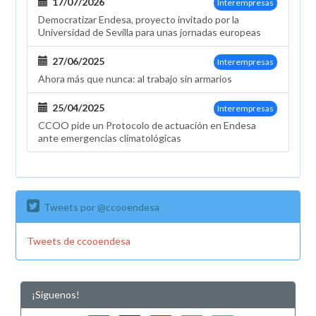
17/07/2026
Interempresas
salarial
Democratizar Endesa, proyecto invitado por la
Universidad de Sevilla para unas jornadas europeas
27/06/2025
Interempresas
Ahora más que nunca: al trabajo sin armarios
25/04/2025
Interempresas
CCOO pide un Protocolo de actuación en Endesa
ante emergencias climatológicas
Tweets por @ccooendesa
Tweets de ccooendesa
¡Síguenos!