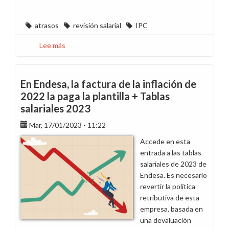
atrasos
revisión salarial
IPC
Lee más
sobre
¿Sabes
a
cuánto
En Endesa, la factura de la inflación de
asciende
2022 la paga la plantilla + Tablas
la
salariales 2023
revisión
salarial
Mar, 17/01/2023 - 11:22
este
Accede en esta
2024?
entrada a las tablas
salariales de 2023 de
Endesa. Es necesario
revertir la política
retributiva de esta
empresa, basada en
una devaluación