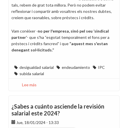
tals, rebem de grat tota millora. Però no podem evitar
reflexionar i compartir amb vosaltres els nostres dubtes,
creiem que raonables, sobre préstecs i crèdits.
Vam conèixer -
no per l'empresa, sinó pel seu ‘sindical
partner’
- que s'ha “esgotat temporalment el fons per a
préstecs i crèdits fancrevi” i que
“aquest mes s'estan
denegant sol·licituds.”
desigualdad salarial
endeudamiento
IPC
subida salarial
Lee más
sobre
Mateix
salari,
més
¿Sabes a cuánto asciende la revisión
endeutament…
salarial este 2024?
Gràcies
Jue, 18/01/2024 - 13:33
per