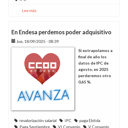
Lee más
sobre
Volvemos
a
perder
En Endesa perdemos poder adquisitivo
poder
Jue, 18/09/2025 - 08:39
adquisitivo
en
Si extrapolamos a
2026
final de año los
datos de IPC de
agosto, en 2025
perderemos otro
0,65 %.
revalorización salarial
IPC
paga Ebitda
Paga Septiembre
VI Convenio
V Convenio