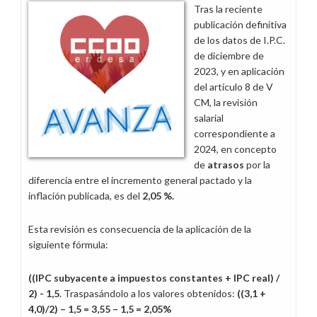
tant!
Tras la reciente
publicación definitiva
de los datos de I.P.C.
de diciembre de
2023, y en aplicación
del artículo 8 de V
CM, la revisión
salarial
correspondiente a
2024, en concepto
de
atrasos
por la
diferencia entre el incremento general pactado y la
inflación publicada, es del
2,05 %.
Esta revisión es consecuencia de la aplicación de la
siguiente fórmula:
((IPC subyacente a impuestos constantes + IPC real) /
2) - 1,5
. Traspasándolo a los valores obtenidos:
((3,1 +
4,0)/2) – 1,5 = 3,55 – 1,5 = 2,05%