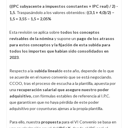
((IPC subyacente a impuestos constantes + IPC real) / 2) -
1,5
. Traspasándolo a los valores obtenidos:
((3,1 + 4,0)/2) –
1,5 = 3,55 – 1,5 = 2,05%
Esta revisión se aplica sobre
todos los conceptos
revisables de la nómina
y supone un
pago de los atrasos
para estos conceptos y la fijación de esta subida para
todos los importes que habían sido consolidados en
2023
.
Respecto a la
subida lineal
de este año, depende de lo que
se acuerde en el nuevo convenio que se está negociando.
CCOO, tras el proceso de escucha a la plantilla, apuesta por
una
recuperación salarial que asegure nuestro poder
adquisitivo,
con fórmulas estables de referencia al I.P.C.
que garanticen que no haya pérdida de este poder
adquisitivo por coyunturas ajenas a la propia plantilla.
Para ello, nuestra
propuesta
para el VI Convenio se basa en