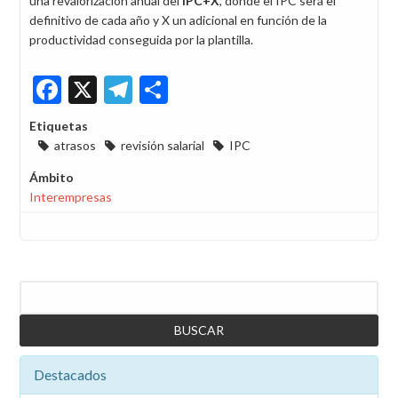
una revalorización anual del
IPC+X
, donde el IPC será el
definitivo de cada año y X un adicional en función de la
productividad conseguida por la plantilla.
Facebook
X
Telegram
Share
Etiquetas
atrasos
revisión salarial
IPC
Ámbito
Interempresas
Buscar
Destacados