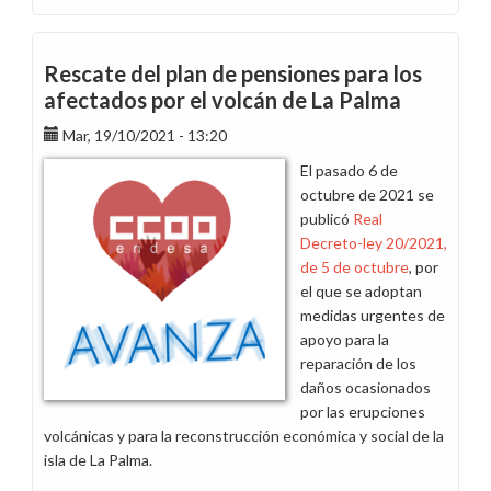
Error
de
nómina
Rescate del plan de pensiones para los
en
afectados por el volcán de La Palma
la
Mar, 19/10/2021 - 13:20
aportación
al
El pasado 6 de
Plan
octubre de 2021 se
de
publicó
Real
Pensiones
Decreto-ley 20/2021,
de 5 de octubre
, por
el que se adoptan
medidas urgentes de
apoyo para la
reparación de los
daños ocasionados
por las erupciones
volcánicas y para la reconstrucción económica y social de la
isla de La Palma.