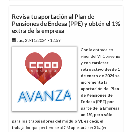
Atraco
al
Plan
Revisa tu aportación al Plan de
de
Pensiones de Endesa (PPE) y obtén el 1%
Pensiones
extra de la empresa
por
la
Jue, 28/11/2024 - 12:59
dirección
Con la entrada en
de
vigor del VI Convenio
Endesa
y
con carácter
y
retroactivo desde 1
su ‘sindical
de enero de 2024 se
partner’
incrementa la
aportación del Plan
de Pensiones de
Endesa (PPE) por
parte de la Empresa
un 1%, pero sólo
para los trabajadores del módulo VI
, es decir, el
trabajador que pertenece al CM aportaría un 3%, (en