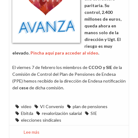
y
paritaria. Su
2024
control, 2.400
millones de euros,
queda ahora en
manos solo de la
dirección y Ugt. El
riesgo es muy
elevado.
Pincha aquí para acceder al vídeo
.
El viernes 7 de febrero los miembros de
CCOO y SIE
de la
Comisión de Control del Plan de Pensiones de Endesa
(PPE) hemos recibido de la dirección de Endesa notificación
del
cese
de dicha comisión.
vídeo
VI Convenio
plan de pensiones
Ebitda
revalorización salarial
SIE
elecciones sindicales
Lee más
sobre