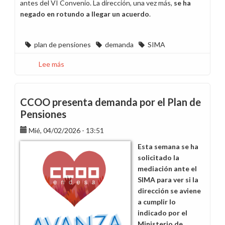
antes del VI Convenio. La dirección, una vez más,
se ha
negado en rotundo a llegar un acuerdo
.
plan de pensiones
demanda
SIMA
Lee más
sobre
La
dirección
rechaza
CCOO presenta demanda por el Plan de
llegar
Pensiones
un
Mié, 04/02/2026 - 13:51
acuerdo
por
Esta semana se ha
el
solicitado la
Plan
mediación ante el
de
SIMA para ver si la
Pensiones en
dirección se aviene
el
a cumplir lo
SIMA
indicado por el
Ministerio de