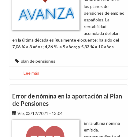
el
los planes de
1%
pensiones de empleo
extra
españoles. La
de
rentabilidad
la
acumulada del plan
empresa
en la última década es igualmente elocuente: ha sido del
7,06 % a 3 años; 4,36 % a 5 años; y 5,33 % a 10 años
.
plan de pensiones
Lee más
sobre
Nuestro
plan
de
Error de nómina en la aportación al Plan
pensiones,
de Pensiones
de
Vie, 03/12/2021 - 13:04
los
más
En la última nómina
rentables
emitida,
de
correspondiente al