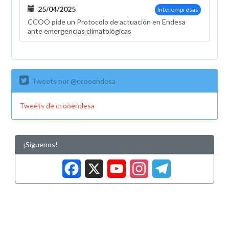
25/04/2025
Interempresas
CCOO pide un Protocolo de actuación en Endesa
ante emergencias climatológicas
Tweets por @ccooendesa
Tweets de ccooendesa
¡Síguenos!
Facebook
X
YouTub
Insta
Tele