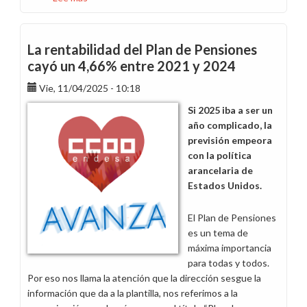
En
este
1º
La rentabilidad del Plan de Pensiones
de
cayó un 4,66% entre 2021 y 2024
Mayo
Vie, 11/04/2025 - 10:18
somos
más
Si 2025 iba a ser un
esenciales
año complicado, la
que
previsión empeora
nunca
con la política
arancelaria de
Estados Unidos.
El Plan de Pensiones
es un tema de
máxima importancia
para todas y todos.
Por eso nos llama la atención que la dirección sesgue la
información que da a la plantilla, nos referimos a la