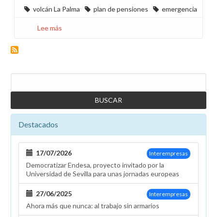
volcán La Palma
plan de pensiones
emergencia
Lee más
sobre
Rescate
del
plan
de
Buscar
pensiones
para
los
afectados
Destacados
por
el
volcán
17/07/2026
Interempresas
de
Democratizar Endesa, proyecto invitado por la
La
Universidad de Sevilla para unas jornadas europeas
Palma
27/06/2025
Interempresas
Ahora más que nunca: al trabajo sin armarios