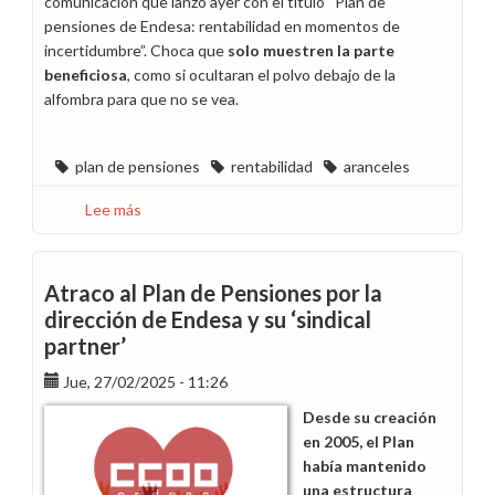
comunicación que lanzó ayer con el título “Plan de
pensiones de Endesa: rentabilidad en momentos de
incertidumbre”. Choca que
solo muestren la parte
beneficiosa
, como si ocultaran el polvo debajo de la
alfombra para que no se vea.
plan de pensiones
rentabilidad
aranceles
Lee más
sobre
La
rentabilidad
del
Atraco al Plan de Pensiones por la
Plan
dirección de Endesa y su ‘sindical
de
partner’
Pensiones
cayó
Jue, 27/02/2025 - 11:26
un
Desde su creación
4,66%
en 2005, el Plan
entre
había mantenido
2021
una estructura