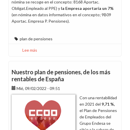
nómina se recoge en el concepto: 8168 Aportac.
Obligat.Empleado al PPE) y
la Empresa aportaría un 7%
(en nómina en datos informativos en el concepto; 9B09
Aportac. Empresa P. Pensiones).
plan de pensiones
Lee más
sobre
Revisa
tu
aportación
Nuestro plan de pensiones, de los más
al
rentables de España
Plan
Mié, 09/02/2022 - 09:51
de
Pensiones
Con una rentabilidad
de
en 2021 del
9,71 %,
Endesa
el Plan de Pensiones
(PPE)
de Empleados del
y
Grupo Endesa se
obtén
sitúa a la cabeza de