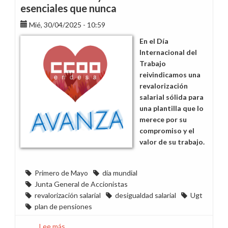
por
esenciales que nunca
el
Mié, 30/04/2025 - 10:59
Plan
de
En el Día
Pensiones
Internacional del
Trabajo
reivindicamos una
revalorización
salarial sólida para
una plantilla que lo
merece por su
compromiso y el
valor de su trabajo.
Primero de Mayo
día mundial
Junta General de Accionistas
revalorización salarial
desigualdad salarial
Ugt
plan de pensiones
Lee más
sobre