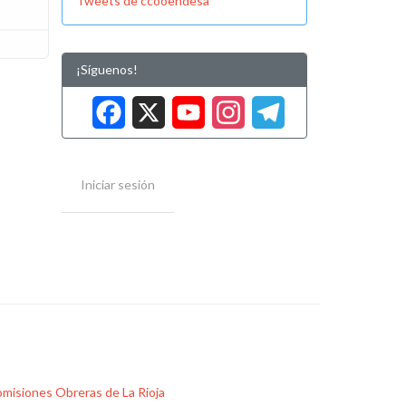
Tweets de ccooendesa
¡Síguenos!
Facebook
X
YouTube
Instag
Tele
Iniciar sesión
misiones Obreras de La Rioja