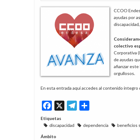
CCOO Endesa h
ayudas por as
discapacidad
Consideramos
colectivo es
Corporativa (
de ayudas qu
afianzar este
orgullosos.
En esta entrada aquí accedes al contenido íntegro d
Facebook
X
Telegram
Share
Etiquetas
discapacidad
dependencia
beneficios 
Ámbito