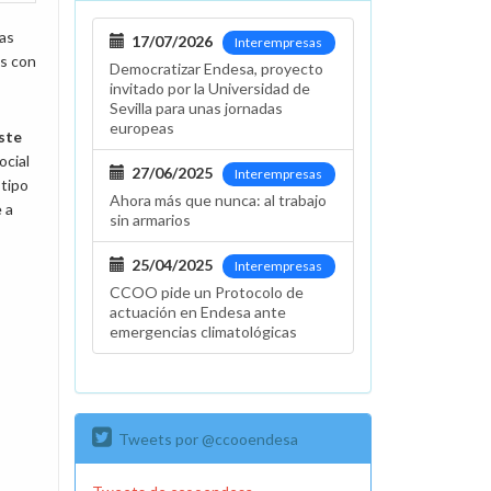
las
17/07/2026
Interempresas
es con
Democratizar Endesa, proyecto
invitado por la Universidad de
Sevilla para unas jornadas
europeas
ste
ocial
27/06/2025
Interempresas
 tipo
Ahora más que nunca: al trabajo
 a
sin armarios
25/04/2025
Interempresas
CCOO pide un Protocolo de
actuación en Endesa ante
emergencias climatológicas
Tweets por @ccooendesa