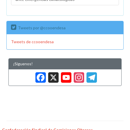
Tweets por @ccooendesa
Tweets de ccooendesa
¡Síguenos!
Facebook
X
YouTub
Insta
Tele
Confederación Sindical de Comisiones Obreras