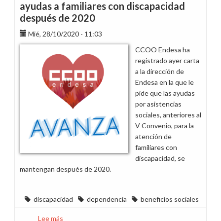
ayudas a familiares con discapacidad
después de 2020
Mié, 28/10/2020 - 11:03
CCOO Endesa ha
registrado ayer carta
a la dirección de
Endesa en la que le
pide que las ayudas
por asistencias
sociales, anteriores al
V Convenio, para la
atención de
familiares con
discapacidad, se
mantengan después de 2020.
discapacidad
dependencia
beneficios sociales
Lee más
sobre