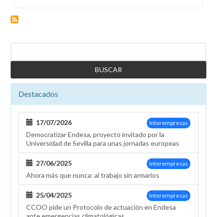
Pedimos
a
la
dirección
Buscar
que
mantenga
las
ayudas
Destacados
a
familiares
con
17/07/2026
Interempresas
discapacidad
Democratizar Endesa, proyecto invitado por la
después
Universidad de Sevilla para unas jornadas europeas
de
2020
27/06/2025
Interempresas
Ahora más que nunca: al trabajo sin armarios
25/04/2025
Interempresas
CCOO pide un Protocolo de actuación en Endesa
ante emergencias climatológicas