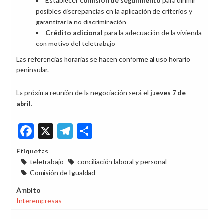
Establecer
comisión de seguimiento
para dirimir
posibles discrepancias en la aplicación de criterios y
garantizar la no discriminación
Crédito adicional
para la adecuación de la vivienda
con motivo del teletrabajo
Las referencias horarias se hacen conforme al uso horario
peninsular.
La próxima reunión de la negociación será el
j
ueves 7 de
abril
.
Facebook
X
Telegram
Share
Etiquetas
teletrabajo
conciliación laboral y personal
Comisión de Igualdad
Ámbito
Interempresas