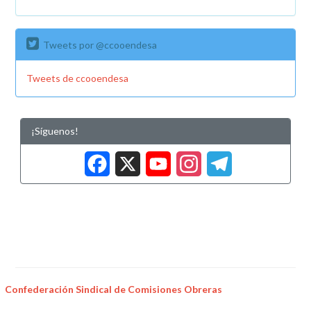
Tweets por @ccooendesa
Tweets de ccooendesa
¡Síguenos!
Facebook
X
YouTub
Insta
Tele
Confederación Sindical de Comisiones Obreras