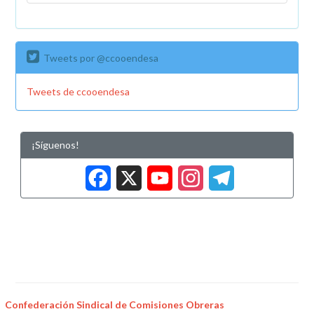
Tweets por @ccooendesa
Tweets de ccooendesa
¡Síguenos!
Facebook
X
YouTub
Insta
Tele
Confederación Sindical de Comisiones Obreras